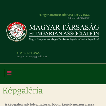
Hungarian Association, P.O. Box 771066
Lakewood, OH 44107
+1 216-651-4929
magyar.tarsasag@gmail.com
Képgaléria
A kép galériánk folyamatosan bővül, kérjük nézzen vissza