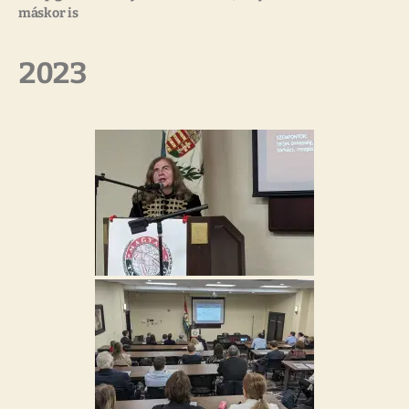
máskor is
2023