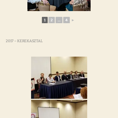
1
2
…
4
►
2017 – KEREKASZTAL