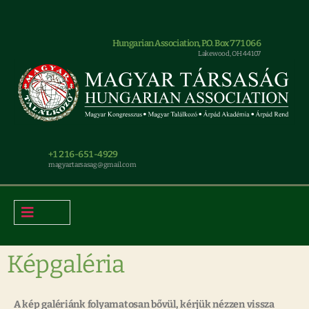
Hungarian Association, P.O. Box 771066
Lakewood, OH 44107
+1 216-651-4929
magyar.tarsasag@gmail.com
Képgaléria
A kép galériánk folyamatosan bővül, kérjük nézzen vissza