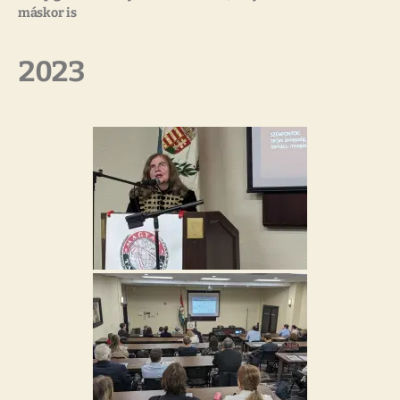
máskor is
2023