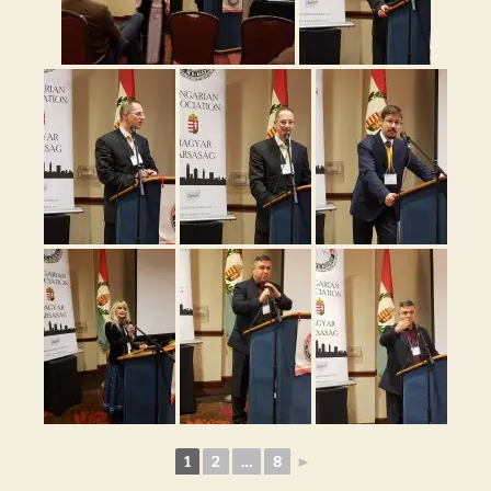
1
2
…
8
►