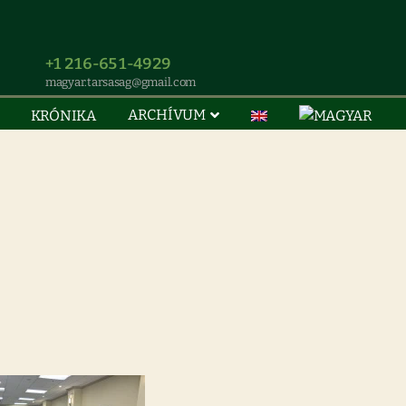
+1 216-651-4929
magyar.tarsasag@gmail.com
ARCHÍVUM
KRÓNIKA