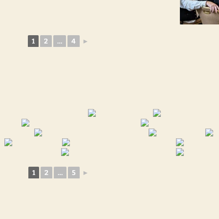
1
2
…
4
►
1
2
…
5
►