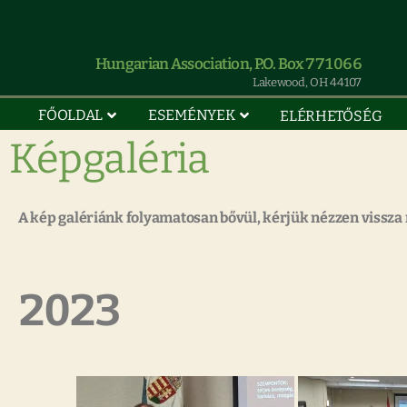
Hungarian Association, P.O. Box 771066
Lakewood, OH 44107
FŐOLDAL
ESEMÉNYEK
ELÉRHETŐSÉG
Képgaléria
A kép galériánk folyamatosan bővül, kérjük nézzen vissza
2023