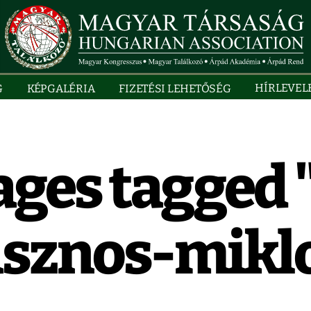
HÍRLEVEL
G
KÉPGALÉRIA
FIZETÉSI LEHETŐSÉG
ges tagged 
sznos-mikl