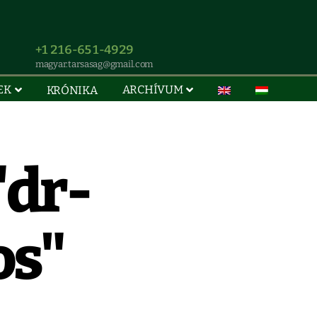
+1 216-651-4929
magyar.tarsasag@gmail.com
EK
ARCHÍVUM
KRÓNIKA
"dr-
os"