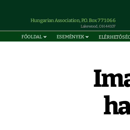
Hungarian Association, P.O. Box 771066
Lakewood, OH 44107
FŐOLDAL
ESEMÉNYEK
ELÉRHETŐSÉ
Ima
ha