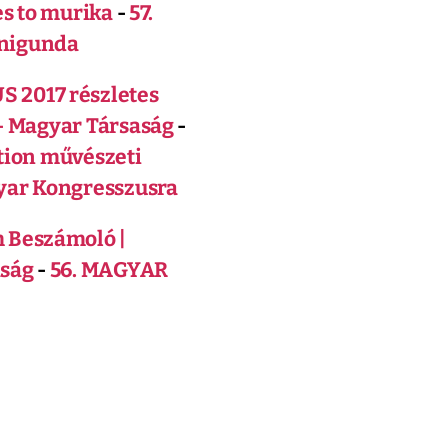
es to murika
-
57.
nigunda
2017 részletes
- Magyar Társaság
-
tion művészeti
gyar Kongresszusra
 Beszámoló |
aság
-
56. MAGYAR