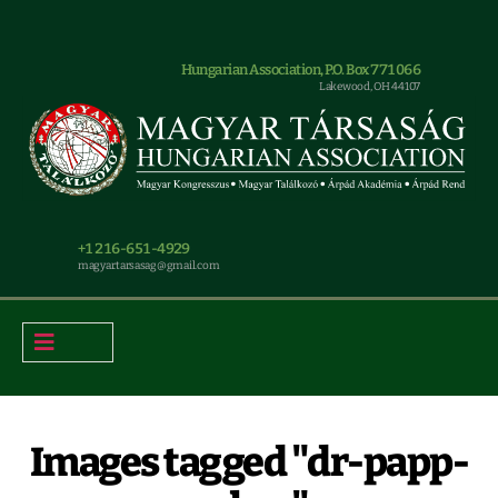
Hungarian Association, P.O. Box 771066
Lakewood, OH 44107
+1 216-651-4929
magyar.tarsasag@gmail.com
Images tagged "dr-papp-