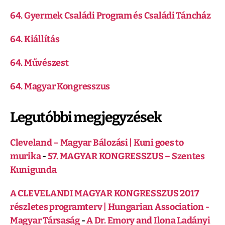
64. Gyermek Családi Program és Családi Táncház
64. Kiállítás
64. Művészest
64. Magyar Kongresszus
Legutóbbi megjegyzések
Cleveland – Magyar Bálozási | Kuni goes to
murika
-
57. MAGYAR KONGRESSZUS – Szentes
Kunigunda
A CLEVELANDI MAGYAR KONGRESSZUS 2017
részletes programterv | Hungarian Association -
Magyar Társaság
-
A Dr. Emory and Ilona Ladányi