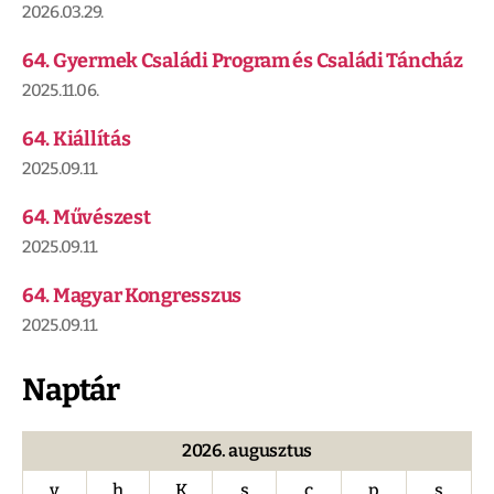
2026.03.29.
64. Gyermek Családi Program és Családi Táncház
2025.11.06.
64. Kiállítás
2025.09.11.
64. Művészest
2025.09.11.
64. Magyar Kongresszus
2025.09.11.
Naptár
2026. augusztus
v
h
K
s
c
p
s