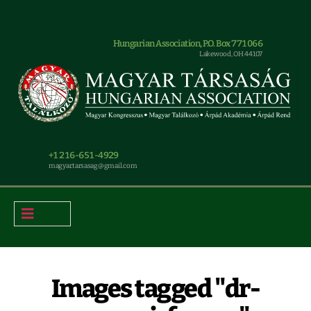
Hungarian Association, P.O. Box 771066
Lakewood, OH 44107
+1 216-651-4929
magyar.tarsasag@gmail.com
Images tagged "dr-