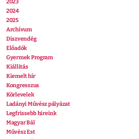
2023
2024
2025
Archívum
Diszvendég
Előadók
Gyermek Program
Kiállitás
Kiemelt hír
Kongresszus
Körlevelek
Ladányi Művész pályázat
Legfrissebb hireink
Magyar Bál
Művész Est