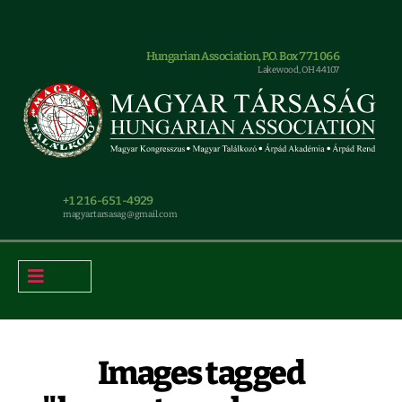
Hungarian Association, P.O. Box 771066
Lakewood, OH 44107
+1 216-651-4929
magyar.tarsasag@gmail.com
Images tagged