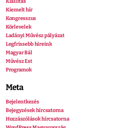
Kiállitás
Kiemelt hír
Kongresszus
Körlevelek
Ladányi Művész pályázat
Legfrissebb hireink
Magyar Bál
Művész Est
Programok
Meta
Bejelentkezés
Bejegyzések hírcsatorna
Hozzászólások hírcsatorna
WordPress Magyarország