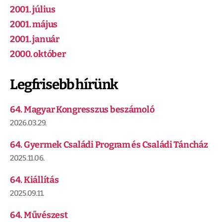
2001. július
2001. május
2001. január
2000. október
Legfrisebb hírünk
64. Magyar Kongresszus beszámoló
2026.03.29.
64. Gyermek Családi Program és Családi Táncház
2025.11.06.
64. Kiállítás
2025.09.11.
64. Művészest