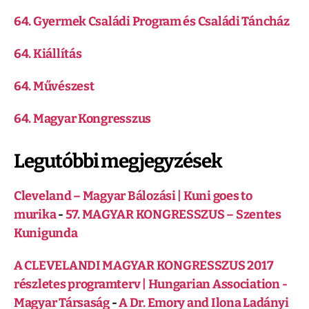
64. Gyermek Családi Program és Családi Táncház
64. Kiállítás
64. Művészest
64. Magyar Kongresszus
Legutóbbi megjegyzések
Cleveland – Magyar Bálozási | Kuni goes to
murika
-
57. MAGYAR KONGRESSZUS – Szentes
Kunigunda
A CLEVELANDI MAGYAR KONGRESSZUS 2017
részletes programterv | Hungarian Association -
Magyar Társaság
-
A Dr. Emory and Ilona Ladányi