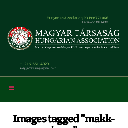
Hungarian Association, P.O. Box 771066
Lakewood, OH 44107
+1 216-651-4929
magyar.tarsasag@gmail.com
Images tagged "makk-