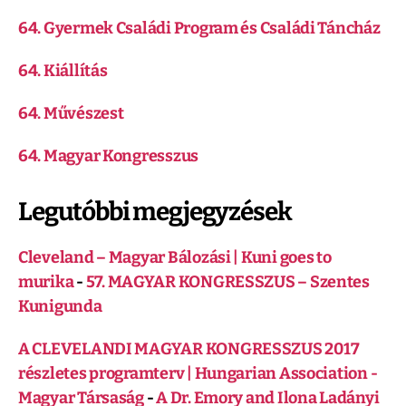
64. Gyermek Családi Program és Családi Táncház
64. Kiállítás
64. Művészest
64. Magyar Kongresszus
Legutóbbi megjegyzések
Cleveland – Magyar Bálozási | Kuni goes to
murika
-
57. MAGYAR KONGRESSZUS – Szentes
Kunigunda
A CLEVELANDI MAGYAR KONGRESSZUS 2017
részletes programterv | Hungarian Association -
Magyar Társaság
-
A Dr. Emory and Ilona Ladányi