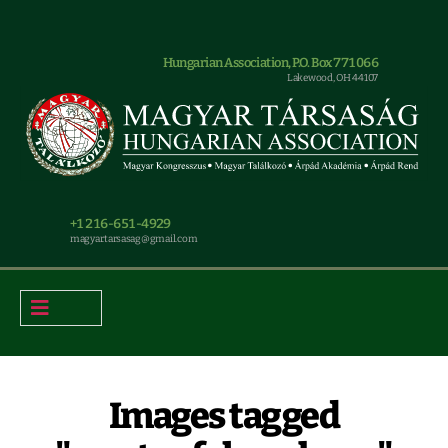
Hungarian Association, P.O. Box 771066
Lakewood, OH 44107
+1 216-651-4929
magyar.tarsasag@gmail.com
Images tagged