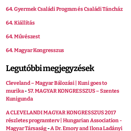
64. Gyermek Családi Program és Családi Táncház
64. Kiállítás
64. Művészest
64. Magyar Kongresszus
Legutóbbi megjegyzések
Cleveland – Magyar Bálozási | Kuni goes to
murika
-
57. MAGYAR KONGRESSZUS – Szentes
Kunigunda
A CLEVELANDI MAGYAR KONGRESSZUS 2017
részletes programterv | Hungarian Association -
Magyar Társaság
-
A Dr. Emory and Ilona Ladányi