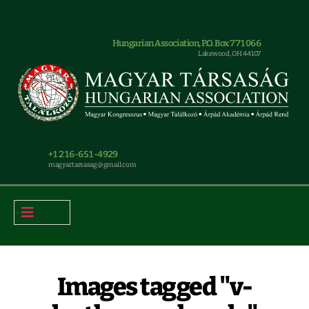
Hungarian Association, P.O. Box 771066
Lakewood, OH 44107
+1 216-651-4929
magyar.tarsasag@gmail.com
Images tagged "v-