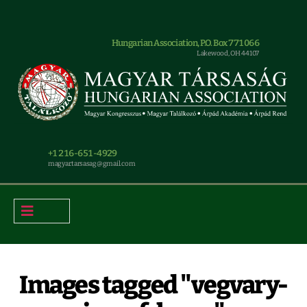
Hungarian Association, P.O. Box 771066
Lakewood, OH 44107
+1 216-651-4929
magyar.tarsasag@gmail.com
Images tagged "vegvary-