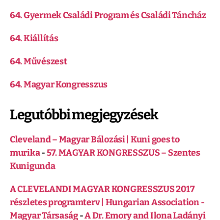
64. Gyermek Családi Program és Családi Táncház
64. Kiállítás
64. Művészest
64. Magyar Kongresszus
Legutóbbi megjegyzések
Cleveland – Magyar Bálozási | Kuni goes to
murika
-
57. MAGYAR KONGRESSZUS – Szentes
Kunigunda
A CLEVELANDI MAGYAR KONGRESSZUS 2017
részletes programterv | Hungarian Association -
Magyar Társaság
-
A Dr. Emory and Ilona Ladányi