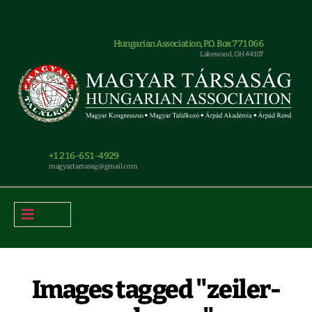
Hungarian Association, P.O. Box 771066
Lakewood, OH 44107
+1 216-651-4929
magyar.tarsasag@gmail.com
Images tagged "zeiler-