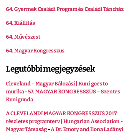
64. Gyermek Családi Program és Családi Táncház
64. Kiállítás
64. Művészest
64. Magyar Kongresszus
Legutóbbi megjegyzések
Cleveland – Magyar Bálozási | Kuni goes to
murika
-
57. MAGYAR KONGRESSZUS – Szentes
Kunigunda
A CLEVELANDI MAGYAR KONGRESSZUS 2017
részletes programterv | Hungarian Association -
Magyar Társaság
-
A Dr. Emory and Ilona Ladányi