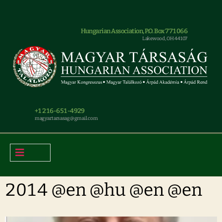
Hungarian Association, P.O. Box 771066
Lakewood, OH 44107
+1 216-651-4929
magyar.tarsasag@gmail.com
2014 @en @hu @en @en