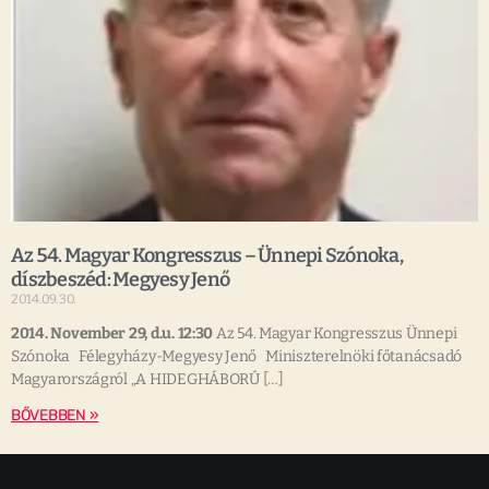
Az 54. Magyar Kongresszus – Ünnepi Szónoka,
díszbeszéd: Megyesy Jenő
2014.09.30.
2014. November 29, d.u. 12:30
Az 54. Magyar Kongresszus Ünnepi
Szónoka Félegyházy-Megyesy Jenő Miniszterelnöki főtanácsadó
Magyarországról „A HIDEGHÁBORÚ […]
BŐVEBBEN »