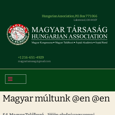
Hungarian Association, P.O. Box 771066
Lakewood, OH 44107
+1 216-651-4929
magyar.tarsasag@gmail.com
Magyar múltunk @en @en