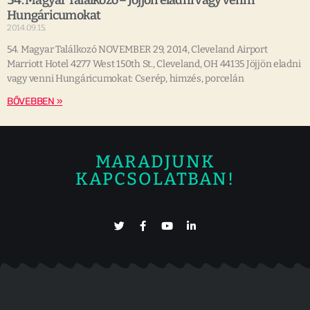
54. Magyar Találkozó – Jöjjön eladni vagy venni
Hungáricumokat
2014.09.15.
54. Magyar Találkozó NOVEMBER 29, 2014, Cleveland Airport
Marriott Hotel 4277 West 150th St., Cleveland, OH 44135 Jöjjön eladni
vagy venni Hungáricumokat: Cserép, himzés, porcelán
BŐVEBBEN »
MARADJUNK
KAPCSOLATBAN!