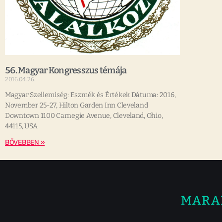
56. Magyar Kongresszus témája
2016.04.26.
Magyar Szellemiség: Eszmék és Értékek Dátuma: 2016,
November 25-27, Hilton Garden Inn Cleveland
Downtown 1100 Carnegie Avenue, Cleveland, Ohio,
44115, USA
BŐVEBBEN »
MARA