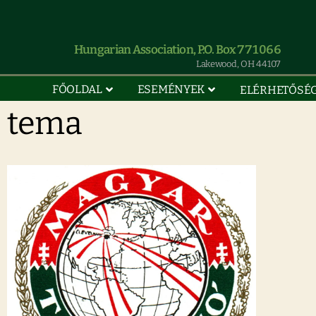
Hungarian Association, P.O. Box 771066
Lakewood, OH 44107
FŐOLDAL
ESEMÉNYEK
ELÉRHETŐSÉ
tema