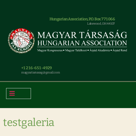
Hungarian Association, P.O. Box 771066
Lakewood, OH 44107
+1 216-651-4929
magyar.tarsasag@gmail.com
testgaleria