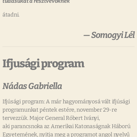
tudásukat a résztvevőknek
átadni.
— Somogyi Lél
Ifjusági program
Nádas Gabriella
Ifjúsági program: A már hagyományosá vált ifjúsági
programunkat péntek estére, november 29-re
tervezzük. Major General Róbert Iványi,
aki parancsnoka az Amerikai Katonaságnak Háború
Egyetemének, nyitja meg a programot angol nyelvű