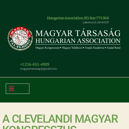
Hungarian Association, P.O. Box 771066
Lakewood, OH 44107
+1 216-651-4929
magyar.tarsasag@gmail.com
A CLEVELANDI MAGYAR