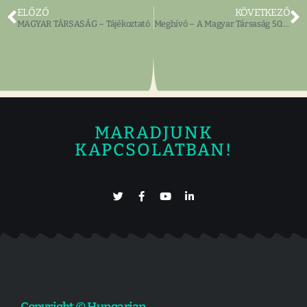
ELŐZŐ
KÖVETKEZŐ
MAGYAR TÁRSASÁG – Tájékoztató
Meghívó – A Magyar Társaság 50. évfordulójára
MARADJUNK
KAPCSOLATBAN!