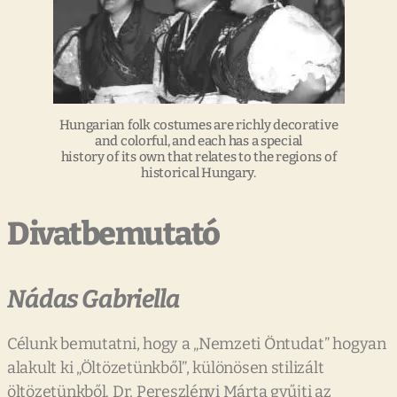
Hungarian folk costumes are richly decorative
and colorful, and each has a special
history of its own that relates to the regions of
historical Hungary.
Divatbemutató
Nádas Gabriella
Célunk bemutatni, hogy a „Nemzeti Öntudat” hogyan
alakult ki „Öltözetünkből”, különösen stilizált
öltözetünkből. Dr. Pereszlényi Márta gyűjti az