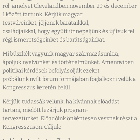
ról, amelyet Clevelandben november 29 és december
1 között tartunk. Kérjük magyar
testvéreinket, jöjjenek barátaikkal,
családjaikkal, hogy együtt ünnepeljünk és újítsuk fel
régi ismeretségeinket és barátságainkat.
Mi büszkék vagyunk magyar származásunkra,
ápoljuk nyelvünket és történelmünket. Amennyiben
politikai kérdések befolyásolják ezeket,
próbálunk nyílt fórum formájában foglalkozni velük a
Kongresszus keretén belül.
Kérjük, tudassák velünk, ha kívánnak előadást
tartani, mielőtt lezárjuk program-
tervezetünket. Előadóink önkéntesen vesznek részt a
Kongresszuson. Céljuk: