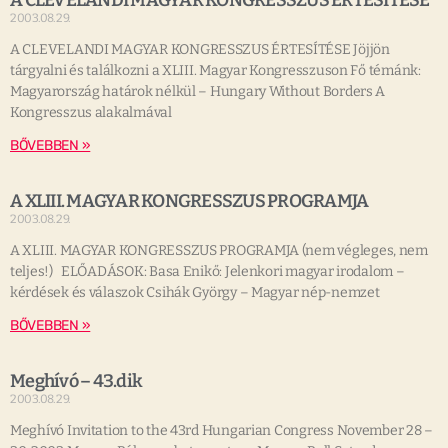
A CLEVELANDI MAGYAR KONGRESSZUS ÉRTESÍTÉSE
2003.08.29.
A CLEVELANDI MAGYAR KONGRESSZUS ÉRTESÍTÉSE Jöjjön
tárgyalni és találkozni a XLIII. Magyar Kongresszuson Fő témánk:
Magyarország határok nélkül – Hungary Without Borders A
Kongresszus alakalmával
BŐVEBBEN »
A XLIII. MAGYAR KONGRESSZUS PROGRAMJA
2003.08.29.
A XLIII. MAGYAR KONGRESSZUS PROGRAMJA (nem végleges, nem
teljes!) ELŐADÁSOK: Basa Enikő: Jelenkori magyar irodalom –
kérdések és válaszok Csihák György – Magyar nép-nemzet
BŐVEBBEN »
Meghívó – 43.dik
2003.08.29.
Meghívó Invitation to the 43rd Hungarian Congress November 28 –