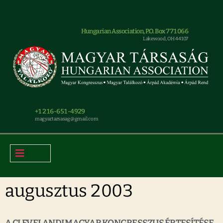
Hungarian Association, P.O. Box 771066
Lakewood, OH 44107
+1 216-651-4929
magyar.tarsasag@gmail.com
augusztus 2003