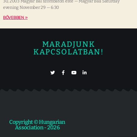
30, 2003 Magyar Bál szombaton este — Magyar Ball Saturday
evening November 29 — 6:30
BŐVEBBEN »
MARADJUNK
KAPCSOLATBAN!
Copyright © Hungarian
Association - 2026