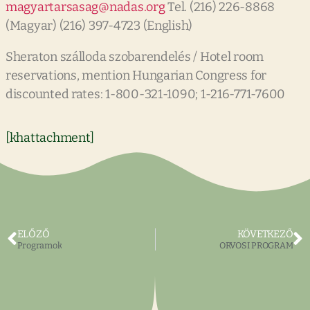
magyartarsasag@nadas.org
Tel. (216) 226-8868
(Magyar) (216) 397-4723 (English)
Sheraton szálloda szobarendelés / Hotel room
reservations, mention Hungarian Congress for
discounted rates: 1-800-321-1090; 1-216-771-7600
[khattachment]
ELŐZŐ
KÖVETKEZŐ
Programok
ORVOSI PROGRAM