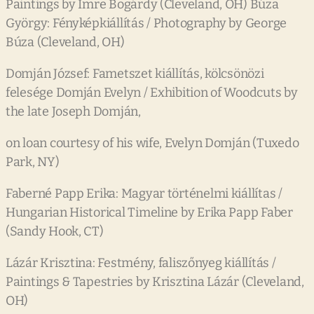
Paintings by Imre Bogárdy (Cleveland, OH) Búza
György: Fényképkiállítás / Photography by George
Búza (Cleveland, OH)
Domján József: Fametszet kiállítás, kölcsönözi
felesége Domján Evelyn / Exhibition of Woodcuts by
the late Joseph Domján,
on loan courtesy of his wife, Evelyn Domján (Tuxedo
Park, NY)
Faberné Papp Erika: Magyar történelmi kiállítas /
Hungarian Historical Timeline by Erika Papp Faber
(Sandy Hook, CT)
Lázár Krisztina: Festmény, faliszőnyeg kiállítás /
Paintings & Tapestries by Krisztina Lázár (Cleveland,
OH)