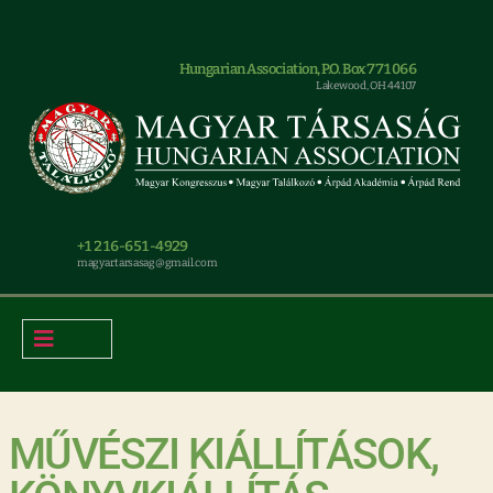
Hungarian Association, P.O. Box 771066
Lakewood, OH 44107
+1 216-651-4929
magyar.tarsasag@gmail.com
MŰVÉSZI KIÁLLÍTÁSOK,