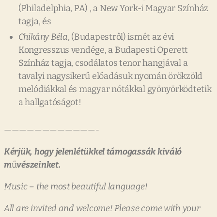
(Philadelphia, PA) , a New York-i Magyar Színház
tagja, és
Chikány
Béla
, (Budapestről) ismét az évi
Kongresszus vendége, a Budapesti Operett
Színház tagja, csodálatos tenor hangjával a
tavalyi nagysikerű előadásuk nyomán örökzöld
melódiákkal és magyar nótákkal gyönyörködtetik
a hallgatóságot!
————————————-
Kérjük,
hogy
jelenlétükkel
támogassák
kiváló
m
ű
vészeinket.
Music
–
the
most
beautiful
language!
All
are
invited
and
welcome!
Please
come
with
your