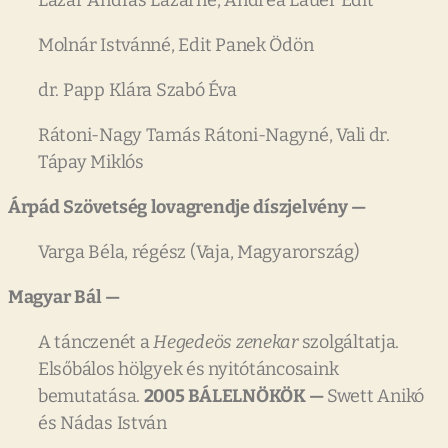
Molnár Istvánné, Edit Panek Ödön
dr. Papp Klára Szabó Éva
Rátoni-Nagy Tamás Rátoni-Nagyné, Vali dr.
Tápay Miklós
Árpád
Szövetség
lovagrendje
díszjelvény
—
Varga Béla, régész (Vaja, Magyarország)
Magyar
Bál
—
A tánczenét a
Hegedeös
zenekar
szolgáltatja.
Elsőbálos hölgyek és nyitótáncosaink
bemutatása.
2005
BÁLELNÖKÖK
—
Swett Anikó
és Nádas István