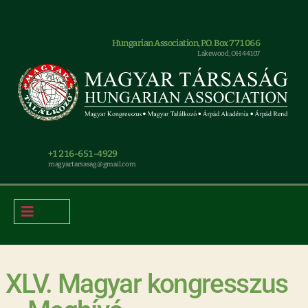
Hungarian Association, P.O. Box 771066
Lakewood, OH 44107
+1 216-651-4929
magyar.tarsasag@gmail.com
XLV. Magyar kongresszus