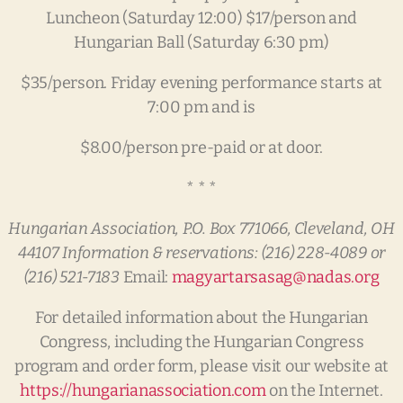
Luncheon (Saturday 12:00) $17/person and
Hungarian Ball (Saturday 6:30 pm)
$35/person. Friday evening performance starts at
7:00 pm and is
$8.00/person pre-paid or at door.
* * *
Hungarian
Association,
P.O.
Box
771066,
Cleveland,
OH
44107
Information
&
reservations:
(216)
228-4089
or
(216)
521-7183
Email:
magyartarsasag@nadas.org
For detailed information about the Hungarian
Congress, including the Hungarian Congress
program and order form, please visit our website at
https://hungarianassociation.com
on the Internet.