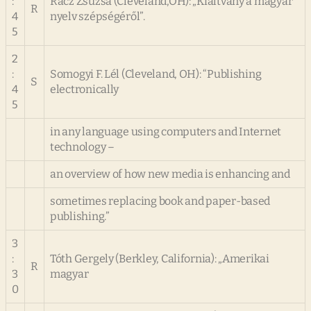
:
Rácz Zsuzsa (Cleveland,OH): „Kiáltvány a magyar
R
4
nyelv szépségéről”.
5
2
:
Somogyi F. Lél (Cleveland, OH): “Publishing
S
4
electronically
5
in any language using computers and Internet
technology –
an overview of how new media is enhancing and
sometimes replacing book and paper-based
publishing.”
3
:
Tóth Gergely (Berkley, California): „Amerikai
R
3
magyar
0