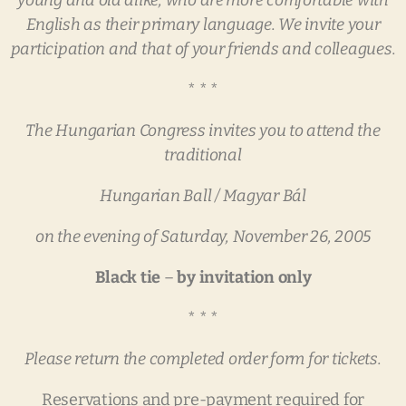
English
as
their
primary
language.
We
invite
your
participation
and
that
of
your
friends
and
colleagues.
* * *
The
Hungarian
Congress
invites
you
to
attend
the
traditional
Hungarian
Ball
/
Magyar
Bál
on
the
evening
of
Saturday,
November
26,
2005
Black
tie
–
by
invitation
only
* * *
Please
return
the
completed
order
form
for
tickets.
Reservations and pre-payment required for