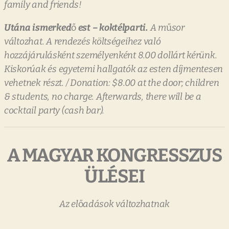
family
and
friends!
Utána
ismerked
ő
est
–
koktélparti.
A
m
ű
sor
változhat.
A
rendezés
költségeihez
való
hozzájárulásként
személyenként
8.00
dollárt
kérünk.
Kiskorúak
és
egyetemi
hallgatók
az
esten
díjmentesen
vehetnek
részt.
/
Donation:
$8.00
at
the
door;
children
&
students,
no
charge.
Afterwards,
there
will
be
a
cocktail
party
(cash
bar).
A
MAGYAR
KONGRESSZUS
ÜLÉSEI
Az
el
ő
adások
változhatnak