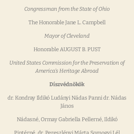
Congressman
from
the
State
of
Ohio
The Honorable Jane L. Campbell
Mayor
of
Cleveland
Honorable AUGUST B. PUST
United
States
Commission
for
the
Preservation
of
America’s
Heritage
Abroad
Díszvédnökök
dr. Kondray Ildikó Ludányi Nádas Panni dr. Nádas
János
Nádasné, Ormay Gabriella Pellerné, Ildikó
Pintérné, dr. Pereszlényi Márta Somogyi Lél