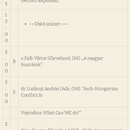
(vetített képekkel).
5
1
2
• • Ebéd szünet • • •
:
0
0
2
:
v. Falk Viktor (Cleveland, OH): „A magyar
R
0
huszárok”.
0
2
:
dr. Ludányi András (Ada, OH): “Serb-Hungarian
S
0
Conflict in
0
Vojvodina: What Can WE do?”
2