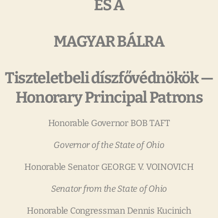
ÉS
A
MAGYAR
BÁLRA
Tiszteletbeli
díszf
ő
védnökök
—
Honorary
Principal
Patrons
Honorable Governor BOB TAFT
Governor
of
the
State
of
Ohio
Honorable Senator GEORGE V. VOINOVICH
Senator
from
the
State
of
Ohio
Honorable Congressman Dennis Kucinich