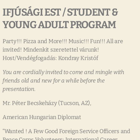
IFJÚSÁGI
EST
/
STUDENT
&
YOUNG
ADULT
PROGRA
M
Party!!! Pizza and More!!! Music!!! Fun!!! All are
invited! Mindenkit szeretettel várunk!
Host/Vendégfogadás: Kondray Kristóf
You
are
cordially
invited
to
come
and
mingle
with
friends
old
and
new
for
a
while
before
the
presentation.
Mr. Péter Becskeházy (Tucson, AZ),
American Hungarian Diplomat
“Wanted ! A Few Good Foreign Service Officers and
Peace Corps Volunteers: International Career