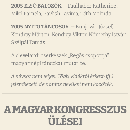
2005
ELS
Ő
BÁLOZÓK
—
Faulhaber Katherine,
Mikó Pamela, Pavlish Lavinia, Tóth Melinda
2005
NYITÓ
TÁNCOSOK
—
Bunjevác József,
Kondray Márton, Kondray Viktor, Némethy István,
Szélpál Tamás
A clevelandi cserkészek „Regös csoportja”
magyar népi táncokat mutat be.
A
névsor
nem
teljes.
Több,
vidékr
ő
l
érkez
ő
ifjú
jelentkezett,
de
pontos
nevüket
nem
közölték.
A MAGYAR KONGRESSZUS
ÜLÉSEI