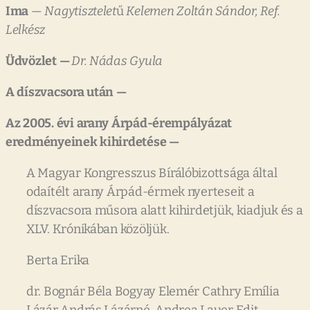
Ima
—
Nagytisztelet
ű
Kelemen
Zoltán
Sándor,
Ref.
Lelkész
Üdvözlet
—
Dr.
Nádas
Gyula
A
díszvacsora
után
—
Az
2005.
évi
arany
Árpád-érempályázat
eredményeinek
kihirdetése
—
A Magyar Kongresszus Bírálóbizottsága által
odaítélt arany Árpád-érmek nyerteseit a
díszvacsora műsora alatt kihirdetjük, kiadjuk és a
XLV. Krónikában közöljük.
Berta Erika
dr. Bognár Béla Bogyay Elemér Cathry Emília
Lázár András Lázárné, Andrea Lauer Edit