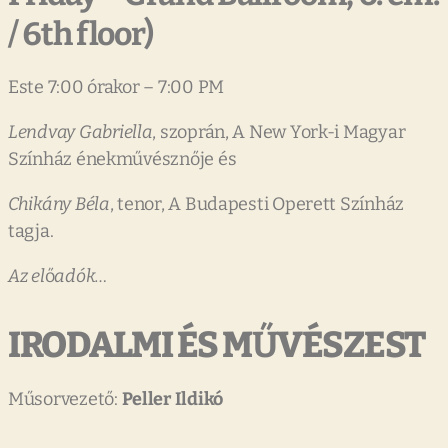
/
6th
floor)
Este 7:00 órakor – 7:00 PM
Lendvay
Gabriella
, szoprán, A New York-i Magyar
Színház énekművésznője és
Chikány
Béla
, tenor, A Budapesti Operett Színház
tagja.
Az
el
ő
adók…
IRODALMI ÉS M
Ű
VÉSZEST
Műsorvezető:
Peller
Ildikó