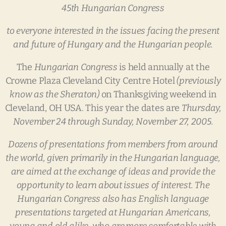
45th
Hungarian
Congress
to
everyone
interested
in
the
issues
facing
the
present
and
future
of
Hungary
and
the
Hungarian
people.
The
Hungarian
Congress
is held annually at the
Crowne Plaza Cleveland City Centre Hotel
(previously
know
as
the
Sheraton)
on Thanksgiving weekend in
Cleveland, OH USA. This year the dates are
Thursday,
November
24
through
Sunday,
November
27,
2005.
Dozens
of
presentations
from
members
from
around
the
world,
given
primarily
in
the
Hungarian
language,
are
aimed
at
the
exchange
of
ideas
and
provide
the
opportunity
to
learn
about
issues
of
interest.
The
Hungarian
Congress
also
has
English
language
presentations
targeted
at
Hungarian
Americans,
young
and
old
alike,
who
are
more
comfortable
with