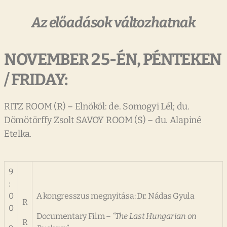
Az
el
ő
adások
változhatnak
NOVEMBER
25-ÉN,
PÉNTEKEN
/
FRIDAY:
RITZ ROOM (R) – Elnököl: de. Somogyi Lél; du.
Dömötörffy Zsolt SAVOY ROOM (S) – du. Alapiné
Etelka.
9
:
0
A kongresszus megnyitása: Dr. Nádas Gyula
R
0
Documentary Film –
“The
Last
Hungarian
on
R