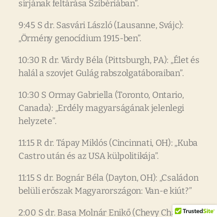
sírjának feltárása Szibériában”.
9:45 S dr. Sasvári László (Lausanne, Svájc):
„Örmény genocídium 1915-ben”.
10:30 R dr. Várdy Béla (Pittsburgh, PA): „Élet és
halál a szovjet Gulág rabszolgatáboraiban”.
10:30 S Ormay Gabriella (Toronto, Ontario,
Canada): „Erdély magyarságának jelenlegi
helyzete”.
11:15 R dr. Tápay Miklós (Cincinnati, OH): „Kuba
Castro után és az USA külpolitikája”.
11:15 S dr. Bognár Béla (Dayton, OH): „Családon
belüli erőszak Magyarországon: Van-e kiút?”
2:00 S dr. Basa Molnár Enikő (Chevy Chase, MD):