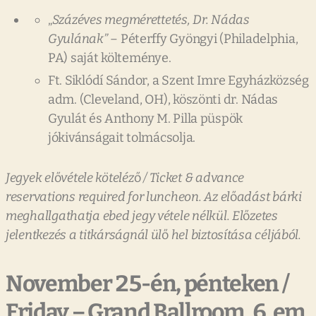
„
Százéves
megmérettetés,
Dr.
Nádas
Gyulának”
–
Péterffy Gyöngyi (Philadelphia,
PA) saját költeménye.
Ft. Siklódí Sándor, a Szent Imre Egyházközség
adm. (Cleveland, OH), köszönti dr. Nádas
Gyulát és Anthony M. Pilla püspök
jókivánságait tolmácsolja.
Jegyek
el
ő
vétele
köteléz
ő
/
Ticket
&
advance
reservations
required
for
luncheon.
Az
el
ő
adást
bárki
meghallgathatja
ebed
jegy
vétele
nélkül.
El
ő
zetes
jelentkezés
a
titkárságnál
ül
ő
hel
biztosítása
céljából.
November
25-én,
pénteken
/
Friday
–
Grand
Ballroom,
6.
em.