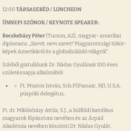
12:00
TÁRSASEBÉD
/
LUNCHEON
ÜNNEPI
SZÓNOK
/
KEYNOTE
SPEAKER:
Becskeházy
Péter
(Tucson, AZ), magyar- amerikai
diplomata: „
Szeret,
nem
szeret?
Magyarországi tükör-
képek Amerikáról és a globalizálódó világról”.
Szívből gratulálunk Dr. Nádas Gyulának 100 éves
születésnapja alkalmából:
Ft. Mustos István, Sch.P.(Passaic, NJ), U.S.A.
püspöki delegátus,
Ft. dr. Miklósházy Attila, S.J., a külföldi katolikus
magyarok főpásztora nevében és az Árpád
Akadémia nevében köszönti Dr. Nádas Gyulát.