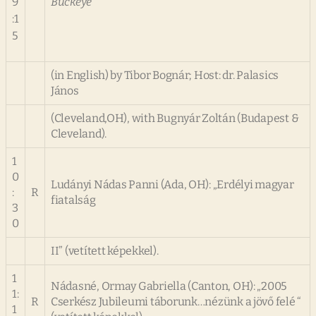
9
Buckeye”
:1
5
(in English) by Tibor Bognár; Host: dr. Palasics
János
(Cleveland,OH), with Bugnyár Zoltán (Budapest &
Cleveland).
1
0
Ludányi Nádas Panni (Ada, OH): „Erdélyi magyar
:
R
fiatalság
3
0
II” (vetített képekkel).
1
Nádasné, Ormay Gabriella (Canton, OH): „2005
1:
R
Cserkész Jubileumi táborunk…nézünk a jövő felé “
1