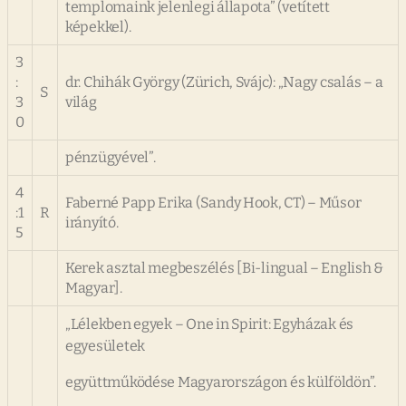
templomaink jelenlegi állapota” (vetített
képekkel).
3
:
dr. Chihák György (Zürich, Svájc): „Nagy csalás – a
S
3
világ
0
pénzügyével”.
4
Faberné Papp Erika (Sandy Hook, CT) – Műsor
:1
R
irányító.
5
Kerek asztal megbeszélés [Bi-lingual – English &
Magyar].
„Lélekben egyek – One in Spirit: Egyházak és
egyesületek
együttműködése Magyarországon és külföldön”.