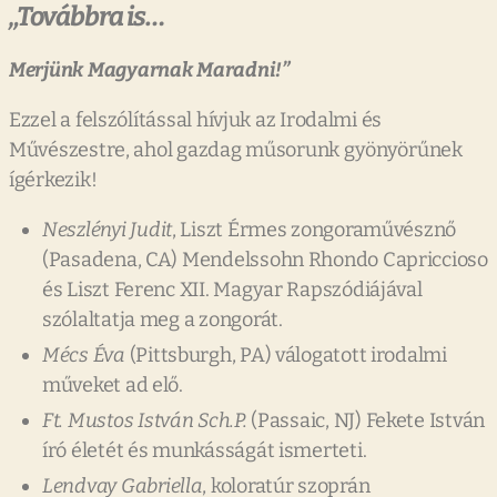
„Továbbra
is…
Merjünk
Magyarnak
Maradni!”
Ezzel a felszólítással hívjuk az Irodalmi és
Művészestre, ahol gazdag műsorunk gyönyörűnek
ígérkezik!
Neszlényi
Judit
, Liszt Érmes zongoraművésznő
(Pasadena, CA) Mendelssohn Rhondo Capriccioso
és Liszt Ferenc XII. Magyar Rapszódiájával
szólaltatja meg a zongorát.
Mécs
Éva
(Pittsburgh, PA) válogatott irodalmi
műveket ad elő.
Ft.
Mustos
István
Sch.P.
(Passaic, NJ) Fekete István
író életét és munkásságát ismerteti.
Lendvay
Gabriella
, koloratúr szoprán