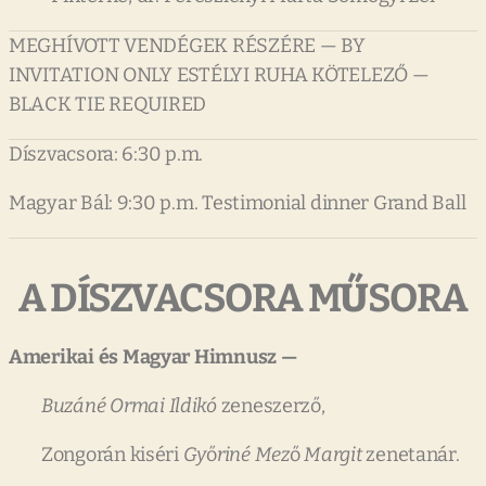
MEGHÍVOTT VENDÉGEK RÉSZÉRE — BY
INVITATION ONLY ESTÉLYI RUHA KÖTELEZŐ —
BLACK TIE REQUIRED
Díszvacsora: 6:30 p.m.
Magyar Bál: 9:30 p.m. Testimonial dinner Grand Ball
A
DÍSZVACSORA
M
Ű
SORA
Amerikai
és
Magyar
Himnusz
—
Buzáné
Ormai
Ildikó
zeneszerző,
Zongorán kiséri
Gy
ő
riné
Mez
ő
Margit
zenetanár.