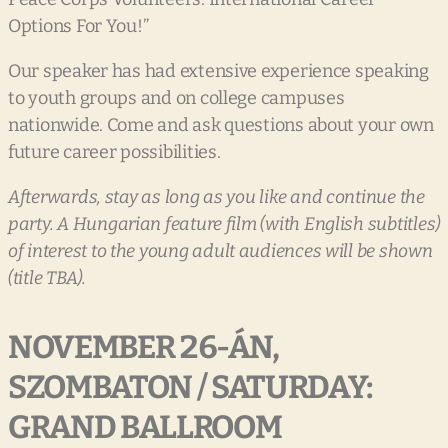
Options For You!”
Our speaker has had extensive experience speaking
to youth groups and on college campuses
nationwide. Come and ask questions about your own
future career possibilities.
Afterwards,
stay
as
long
as
you
like
and
continue
the
party.
A
Hungarian
feature
film
(with
English
subtitles)
of
interest
to
the
young
adult
audiences
will
be
shown
(title
TBA).
NOVEMBER
26-ÁN,
SZOMBATON
/
SATURDAY:
GRAND
BALLROOM