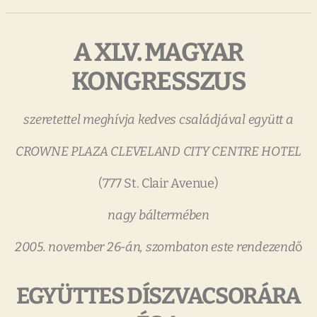
A
XLV.
MAGYAR
KONGRESSZUS
szeretettel
meghívja
kedves
családjával
együtt
a
CROWNE
PLAZA
CLEVELAND
CITY
CENTRE
HOTEL
(777 St. Clair Avenue)
nagy
báltermében
2005.
november
26-án,
szombaton
este
rendezend
ő
EGYÜTTES
DÍSZVACSORÁRA