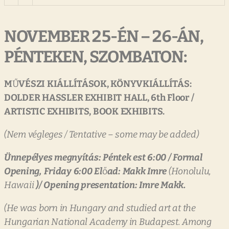
NOVEMBER
25-ÉN
–
26-ÁN,
PÉNTEKEN,
SZOMBATON:
M
Ű
VÉSZI
KIÁLLÍTÁSOK,
KÖNYVKIÁLLÍTÁS:
DOLDER
HASSLER
EXHIBIT
HALL,
6th
Floor
/
ARTISTIC
EXHIBITS,
BOOK
EXHIBITS.
(Nem
végleges
/
Tentative
–
some
may
be
added)
Ünnepélyes
megnyítás:
Péntek
est
6:00
/
Formal
Opening,
Friday
6:00
El
ő
ad:
Makk
Imre
(Honolulu,
Hawaii
)/
Opening
presentation:
Imre
Makk.
(He
was
born
in
Hungary
and
studied
art
at
the
Hungarian
National
Academy
in
Budapest.
Among