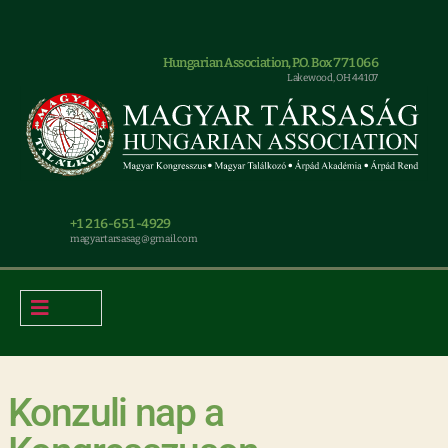
Hungarian Association, P.O. Box 771066
Lakewood, OH 44107
+1 216-651-4929
magyar.tarsasag@gmail.com
Konzuli nap a