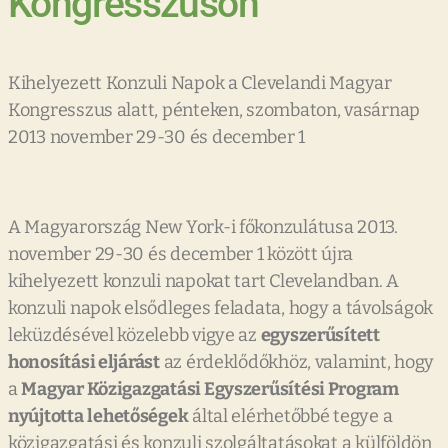
Kongresszuson
Kihelyezett Konzuli Napok a Clevelandi Magyar
Kongresszus alatt, pénteken, szombaton, vasárnap
2013 november 29-30 és december 1
A Magyarország New York-i főkonzulátusa 2013.
november 29-30 és december 1 között újra
kihelyezett konzuli napokat tart Clevelandban. A
konzuli napok elsődleges feladata, hogy a távolságok
leküzdésével közelebb vigye az
egyszerűsített
honosítási eljárást
az érdeklődőkhöz, valamint, hogy
a
Magyar Közigazgatási Egyszerűsítési Program
nyújtotta
lehetőségek
által elérhetőbbé tegye a
közigazgatási és konzuli szolgáltatásokat a külföldön