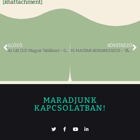
[khattachment]
ELŐZŐ
KÖVETKEZŐ
Az LIII. (53.) Magyar Találkozó – Gyerekműsor
53. MAGYAR KONGRESSZUS – TÁRSASEBÉD és ÜNNEPI SZÓNOK
MARADJUNK
KAPCSOLATBAN!