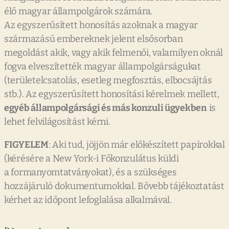
élő magyar állampolgárok számára.
Az egyszerűsített honosítás azoknak a magyar
származású embereknek jelent elsősorban
megoldást akik, vagy akik felmenői, valamilyen oknál
fogva elveszítették magyar állampolgárságukat
(területelcsatolás, esetleg megfosztás, elbocsájtás
stb.). Az egyszerűsített honosítási kérelmek mellett,
egyéb állampolgársági és más konzuli ügyekben
is
lehet felvilágosítást kérni.
FIGYELEM
: Aki tud, jöjjön már előkészített papírokkal
(kérésére a New York-i Főkonzulátus küldi
a formanyomtatványokat), és a szükséges
hozzájáruló dokumentumokkal. Bővebb tájékoztatást
kérhet az időpont lefoglalása alkalmával.