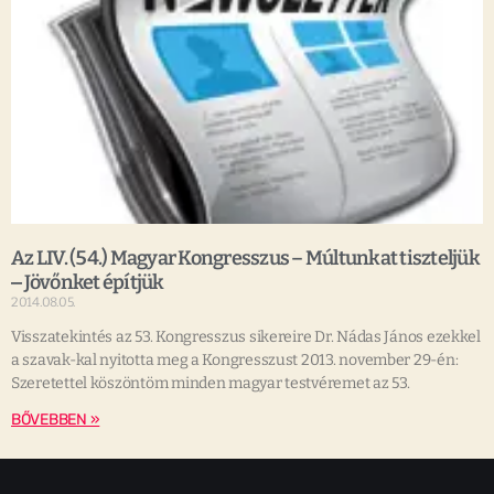
Az LIV. (54.) Magyar Kongresszus – Múltunkat tiszteljük
‒ Jövőnket építjük
2014.08.05.
Visszatekintés az 53. Kongresszus sikereire Dr. Nádas János ezekkel
a szavak-kal nyitotta meg a Kongresszust 2013. november 29-én:
Szeretettel köszöntöm minden magyar testvéremet az 53.
BŐVEBBEN »