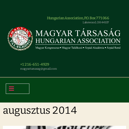
Hungarian Association, P.O. Box 771066
Lakewood, OH 44107
+1 216-651-4929
magyar.tarsasag@gmail.com
augusztus 2014