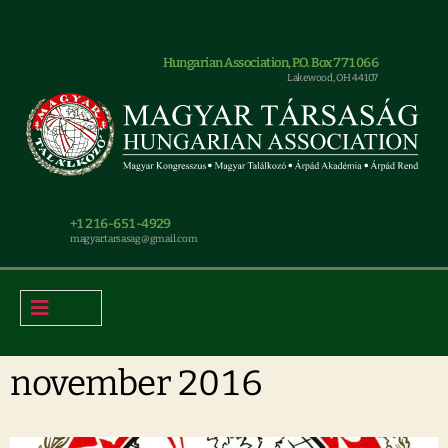
Hungarian Association, P.O. Box 771066
Lakewood, OH 44107
+1 216-651-4929
magyar.tarsasag@gmail.com
november 2016