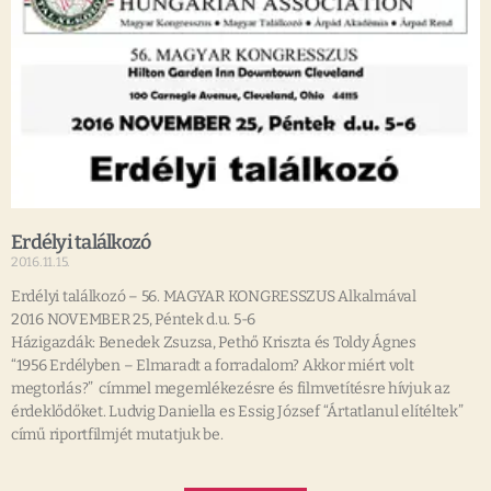
Erdélyi találkozó
2016.11.15.
Erdélyi találkozó – 56. MAGYAR KONGRESSZUS Alkalmával
2016 NOVEMBER 25, Péntek d.u. 5-6
Házigazdák: Benedek Zsuzsa, Pethő Kriszta és Toldy Ágnes
“1956 Erdélyben – Elmaradt a forradalom? Akkor miért volt
megtorlás?” címmel megemlékezésre és filmvetítésre hívjuk az
érdeklődőket. Ludvig Daniella es Essig József “Ártatlanul elítéltek”
című riportfilmjét mutatjuk be.