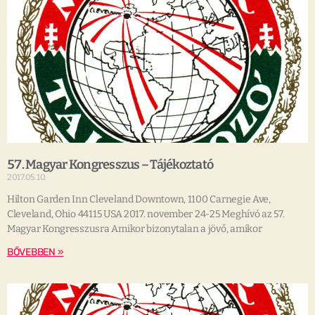
57. Magyar Kongresszus – Tájékoztató
2017.05.10.
Hilton Garden Inn Cleveland Downtown, 1100 Carnegie Ave,
Cleveland, Ohio 44115 USA 2017. november 24-25 Meghívó az 57.
Magyar Kongresszusra Amikor bizonytalan a jövő, amikor
BŐVEBBEN »