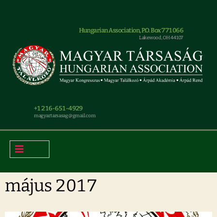
Hungarian Association, P.O. Box 771066
Lakewood, OH 44107
+1 216-651-4929
magyar.tarsasag@gmail.com
május 2017