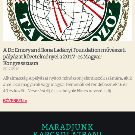
A Dr. Emory and Ilona Ladányi Foundation művészeti
pályázat követelményei a 2017-es Magyar
Kongresszusra
2017.05.10.
Alkalmasság:A pályázat nyitott mindazon jelentkezők számára, akik
amerikai magyarok vagy magyar felmenőkkel rendelkeznek 16 és
40 év között. Nevezési díj és szabályok: Nincs nevezési díj.
BŐVEBBEN »
MARADJUNK
KAPCSOLATBAN!