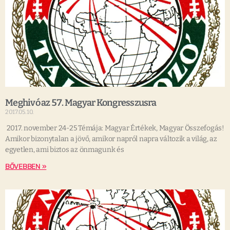
Meghivó az 57. Magyar Kongresszusra
2017.05.10.
2017. november 24-25 Témája: Magyar Értékek, Magyar Összefogás!
Amikor bizonytalan a jövő, amikor napról napra változik a világ, az
egyetlen, ami biztos az önmagunk és
BŐVEBBEN »