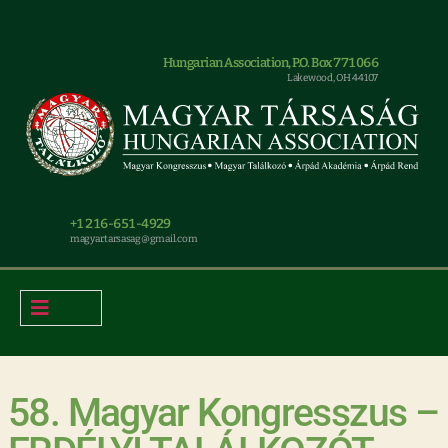
Hungarian Association, P.O. Box 771066
Lakewood, OH 44107
+1 216-651-4929
magyar.tarsasag@gmail.com
58. Magyar Kongresszus –