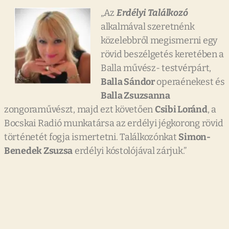
„Az
Erdélyi Találkozó
alkalmával szeretnénk
közelebbről megismerni egy
rövid beszélgetés keretében a
Balla művész- testvérpárt,
Balla Sándor
operaénekest és
Balla Zsuzsanna
zongoraművészt, majd ezt követően
Csibi Loránd
, a
Bocskai Radió munkatársa az erdélyi jégkorong rövid
történetét fogja ismertetni. Találkozónkat
Simon-
Benedek Zsuzsa
erdélyi kóstolójával zárjuk.”