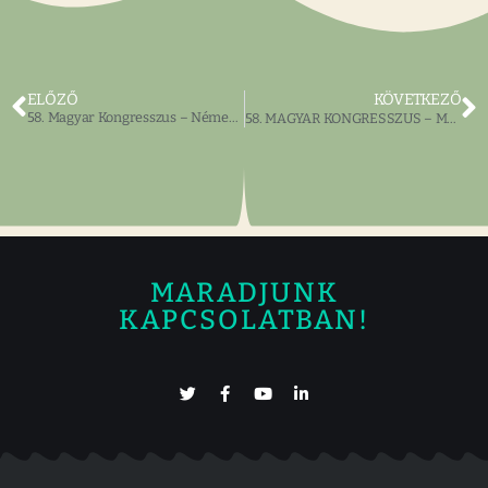
ELŐZŐ
KÖVETKEZŐ
58. Magyar Kongresszus – Németh Iván
58. MAGYAR KONGRESSZUS – MEGHÍVÓ & A TÁRSAS EBÉD PROGRAMJA, ÜNNEPI SZÓNOKA
MARADJUNK
KAPCSOLATBAN!