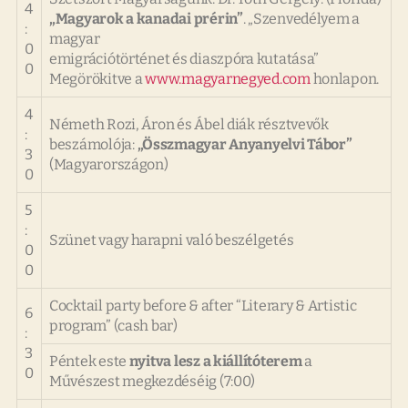
4
„Magyarok a kanadai prérin”
. „Szenvedélyem a
:
magyar
0
emigrációtörténet és diaszpóra kutatása”
0
Megörökitve a
www.magyarnegyed.com
honlapon.
4
Németh Rozi, Áron és Ábel diák résztvevők
:
beszámolója:
„Összmagyar Anyanyelvi Tábor”
3
(Magyarországon)
0
5
:
Szünet vagy harapni való beszélgetés
0
0
Cocktail party before & after “Literary & Artistic
6
program” (cash bar)
:
3
Péntek este
nyitva lesz a kiállítóterem
a
0
Művészest megkezdéséig (7:00)