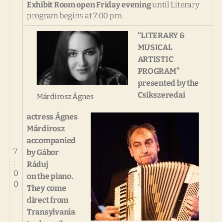
Exhibit Room open Friday evening
until Literary
program begins at 7:00 pm.
“LITERARY &
MUSICAL
ARTISTIC
PROGRAM”
presented by the
Csikszeredai
Márdirosz Ágnes
actress Ágnes
Márdirosz
accompanied
7
by Gábor
:
Ráduj
0
on the piano.
0
They come
direct from
Transylvania