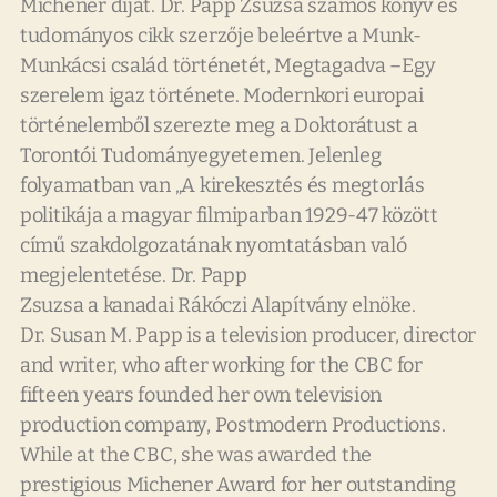
Michener díjat. Dr. Papp Zsuzsa számos könyv és
tudományos cikk szerzője beleértve a Munk-
Munkácsi család történetét, Megtagadva –Egy
szerelem igaz története. Modernkori europai
történelemből szerezte meg a Doktorátust a
Torontói Tudományegyetemen. Jelenleg
folyamatban van „A kirekesztés és megtorlás
politikája a magyar filmiparban 1929-47 között
című szakdolgozatának nyomtatásban való
megjelentetése. Dr. Papp
Zsuzsa a kanadai Rákóczi Alapítvány elnöke.
Dr. Susan M. Papp is a television producer, director
and writer, who after working for the CBC for
fifteen years founded her own television
production company, Postmodern Productions.
While at the CBC, she was awarded the
prestigious Michener Award for her outstanding