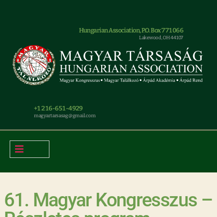
Hungarian Association, P.O. Box 771066
Lakewood, OH 44107
+1 216-651-4929
magyar.tarsasag@gmail.com
61. Magyar Kongresszus –