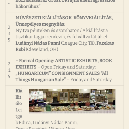
hozzáállásai az Orosz Ukrajna elleni agressziós
-
háborúhoz”
MŰVÉSZETI KIÁLLÍTÁSOK, KÖNYVKIÁLLÍTÁS,
Ünnepélyes megnyitás:
2
Nyitva pénteken és szombaton / A kiállítást a
:1
tisztikar tagjai rendezik, és felváltva látják el:
5
Ludányi Nádas Panni
(League City, TX),
Fazekas
Robi
(Cleveland, OH)
– Formal Opening: ARTISTIC EXHIBITS, BOOK
2
EXHIBITS
– Open Friday and Saturday;
:1
„HUNGARICUM” CONSIGNMENT SALES “All
5
Things Hungarian Sale”
– Friday and Saturday
Kiá
llit
ók:
Lei
tge
b Edina, Ludányi Nádas Panni,
Orosz Erzsébet, Viiberg Alex: