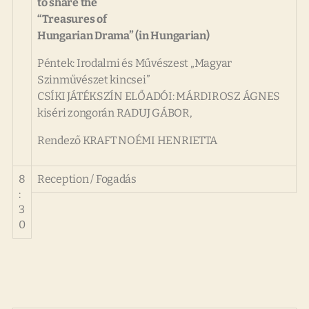
to share the
“Treasures of
Hungarian Drama” (in Hungarian)
Péntek: Irodalmi és Művészest „Magyar
Szinművészet kincsei”
CSÍKI JÁTÉKSZÍN ELŐADÓI: MÁRDIROSZ ÁGNES
kiséri zongorán RADUJ GÁBOR,
Rendező KRAFT NOÉMI HENRIETTA
8
Reception
/ Fogadás
:
3
0