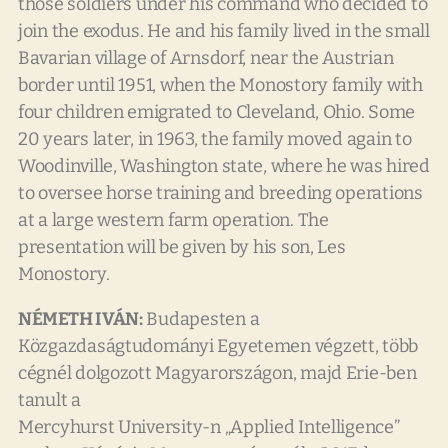
those soldiers under his command who decided to
join the exodus. He and his family lived in the small
Bavarian village of Arnsdorf, near the Austrian
border until 1951, when the Monostory family with
four children emigrated to Cleveland, Ohio. Some
20 years later, in 1963, the family moved again to
Woodinville, Washington state, where he was hired
to oversee horse training and breeding operations
at a large western farm operation. The
presentation will be given by his son, Les
Monostory.
NÉMETH IVÁN:
Budapesten a
Közgazdaságtudományi Egyetemen végzett, több
cégnél dolgozott Magyarországon, majd Erie-ben
tanult a
Mercyhurst University-n „Applied Intelligence”