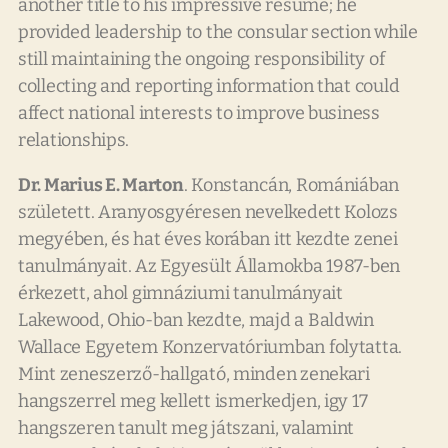
another title to his impressive resumé; he
provided leadership to the consular section while
still maintaining the ongoing responsibility of
collecting and reporting information that could
affect national interests to improve business
relationships.
Dr. Marius E. Marton
. Konstancán, Romániában
született. Aranyosgyéresen nevelkedett Kolozs
megyében, és hat éves korában itt kezdte zenei
tanulmányait. Az Egyesült Államokba 1987-ben
érkezett, ahol gimnáziumi tanulmányait
Lakewood, Ohio-ban kezdte, majd a Baldwin
Wallace Egyetem Konzervatóriumban folytatta.
Mint zeneszerző-hallgató, minden zenekari
hangszerrel meg kellett ismerkedjen, igy 17
hangszeren tanult meg játszani, valamint