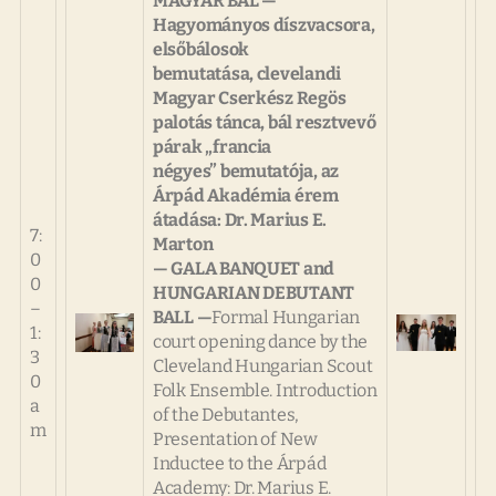
MAGYAR BÁL —
Hagyományos díszvacsora,
elsőbálosok
bemutatása, clevelandi
Magyar Cserkész Regös
palotás tánca, bál resztvevő
párak „francia
négyes” bemutatója, az
Árpád Akadémia érem
átadása: Dr. Marius E.
7:
Marton
0
— GALA BANQUET and
0
HUNGARIAN DEBUTANT
–
BALL —
Formal Hungarian
1:
court opening dance by the
3
Cleveland Hungarian Scout
0
Folk Ensemble. Introduction
a
of the Debutantes,
m
Presentation of New
Inductee to the Árpád
Academy: Dr. Marius E.