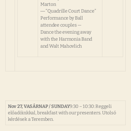
Marton
― “Quadrille Court Dance”
Performance by Ball
attendee couples —
Dance the evening away
with the Harmonia Band
and Walt Mahovlich
Nov 27, VASÁRNAP /
SUNDAY
9:30 – 10:30: Reggeli
előadóinkkal,
breakfast with our presenters.
Utolsó
kérdések a Teremben.