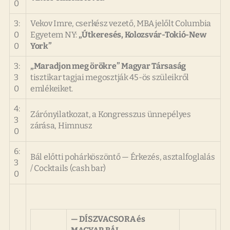
0
3:
Vekov Imre, cserkész vezető, MBA jelőlt Columbia
0
Egyetem NY:
„Útkeresés, Kolozsvár-Tokió-New
0
York”
3:
„Maradjon meg örökre” Magyar Társaság
3
tisztikar tagjai megosztják 45-ös szüleikről
0
emlékeiket.
4:
Zárónyilatkozat, a Kongresszus ünnepélyes
3
zárása, Himnusz
0
6:
Bál előtti pohárköszöntő — Érkezés, asztalfoglalás
3
/
Cocktails (cash bar)
0
— DÍSZVACSORA és