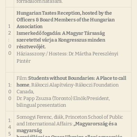
forradalom hatására.
Hungarian Tastes Reception, hosted by the
Officers & Board Members of the Hungarian
1
Association
2
Ismerkedő fogadás: A Magyar Társaság
:
szeretettel várja a Kongresszus minden
0
résztvevőjét.
0
Háziasszony: /
Hostess:
Dr. Mártha Pereszlényi
Pintér
Film:
Students without Boundaries: A Place to call
1:
home
, Rákoczi Alapítvány-Rákoczi Foundation
0
Canada,
0
Dr. Papp Zsuzsa (Toronto) Elnök/President,
bilingual presentation
Somogyi Ferenc, diák, Princeton School of Public
1:
and International Affairs:
„Magyarország és a
4
magyarság
5