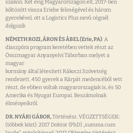
szakon. Két évig Magyarországon élt, 2017-ben
költözött vissza Eriebe feleségével és három
gyerekével, ott a Logistics Plus nevű cégnél
dolgozik
NÉMETH ROZI, ÁRON ÉS ÁBEL (Erie, PA)
: A
diaszpóra program keretében vettek részt az
Összmagyar Anyanyelvi Táborban melyet a
magyar
kormány által létesitett Rákoczi Szövetség
rendezett. 450 gyerek a Kárpát medencéből vett
részt, de ebben voltak magyarorszagiak is, és 50
Amerika és Nyugat Europai. Beszámolnak
élményeikről.
DR. NYÁRI GÁBOR,
Történész. VÉGZETTSÉGEK:
(többek közt): 2017 Doktor (PhD) „summa cum
laude”, minősítéssel; 2012 Okleveles történész