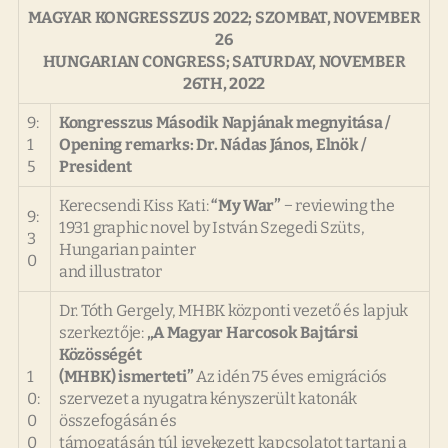
MAGYAR KONGRESSZUS 2022; SZOMBAT, NOVEMBER
26
HUNGARIAN CONGRESS; SATURDAY, NOVEMBER
26TH, 2022
9:
Kongresszus Második Napjának megnyitása /
1
Opening remarks:
Dr. Nádas János, Elnök /
5
President
Kerecsendi Kiss Kati:
“My War”
− reviewing the
9:
1931 graphic novel by István Szegedi Szüts,
3
Hungarian painter
0
and illustrator
Dr. Tóth Gergely, MHBK központi vezető és lapjuk
szerkeztője:
„A Magyar Harcosok Bajtársi
Közösségét
1
(MHBK) ismerteti”
Az idén 75 éves emigrációs
0:
szervezet a nyugatra kényszerült katonák
0
összefogásán és
0
támogatásán túl igyekezett kapcsolatot tartani a