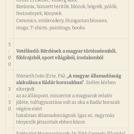
Kerámia, hímzett teritők, blúzok, bögrék, pólók,
festmények, könyvek.
Ceramics, embroidery, Hungarian blouses,
mugs, T-shirts, paintings, books.
3
:
Vetélkedő: Kérdések a magyar történelemből,
0
földrajzból, sport világából, irodalomból
0
Németh Iván (Erie, PA):
„A magyar államadósság
alakulása a Kádár korszakban”
. Széles körben
3
elterjedt
:
az az álláspont, miszerint a magyarok relativ
3
jóléte, tulfogyasztása volt az oka a Kadár korszak
0
végére elért
hatalmas államadosságnak. Igaz ez, vagy más
tényezők játszottak ebben közre.
Szétszórt Magyarságunk: Dr. Tóth Gergely: (Florida)