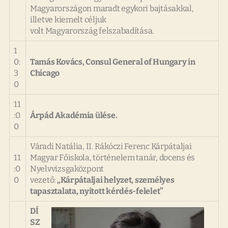
Magyarországon maradt egykori bajtásakkal,
illetve kiemelt céljuk
volt Magyarország felszabadítása.
1
0:
Tamás Kovács, Consul General of Hungary in
3
Chicago
0
11
:0
Árpád Akadémia ülése.
0
Váradi Natália, II. Rákóczi Ferenc Kárpátaljai
11
Magyar Főiskola, történelem tanár, docens és
:0
Nyelvvizsgaközpont
0
vezető:
„Kárpátaljai helyzet, személyes
tapasztalata, nyitott kérdés-felelet”
DÍ
SZ