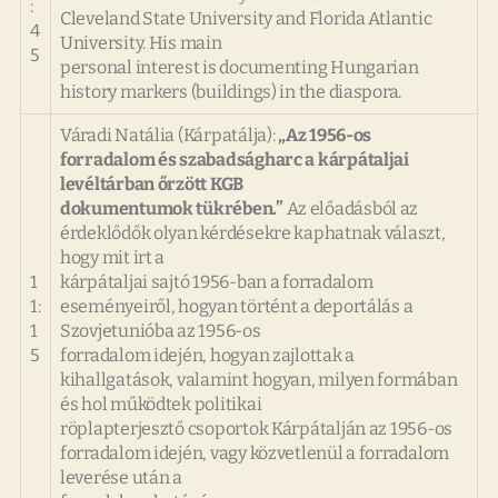
:
Cleveland State University and Florida Atlantic
4
University. His main
5
personal interest is documenting Hungarian
history markers (buildings) in the diaspora.
Váradi Natália (Kárpatálja):
„Az 1956-os
forradalom és szabadságharc a kárpátaljai
levéltárban őrzött KGB
dokumentumok tükrében.”
Az előadásból az
érdeklődők olyan kérdésekre kaphatnak választ,
hogy mit irt a
1
kárpátaljai sajtó 1956-ban a forradalom
1:
eseményeiről, hogyan történt a deportálás a
1
Szovjetunióba az 1956-os
5
forradalom idején, hogyan zajlottak a
kihallgatások, valamint hogyan, milyen formában
és hol működtek politikai
röplapterjesztő csoportok Kárpátalján az 1956-os
forradalom idején, vagy közvetlenül a forradalom
leverése után a