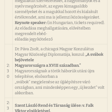
megalakult szervezeteiket, a hagyományok és a
nyelv megőrzését, az egyes kimagaslóbb
személyeket és a magukkal hozott és kialakult
értékrendet, ami ma is jellemzi közösségeinket.
Keynote speaker:
(in Hungarian, tickets required)
.
Az előadása meghallgatására, elővételben
megrendelt ebéd-
előadás jegy kötelező
Dr. Páva Zsolt, a chicagoi Magyar Konzulátus
Magyar Közösségi Diplomatája, konzul:
„A svábok
bejövetele
2:
Magyarországra a XVIII században.”
3
Magyarországnak a török háborúk utáni újra
0
telepítése, elsősorban a
„svábok” megjelenése az újjáépítésre váró
országban, ami mindenképpen egy „új kezdet” volt
akkoriban.
2:
Szent László Rend és Társaság ülése: v. Falk
3
Viktor elnökletével.