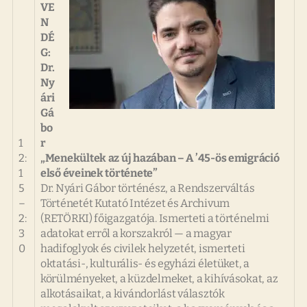
VE
N
DÉ
G:
Dr.
Ny
ári
Gá
bo
1
r
2:
„Menekültek az új hazában – A ’45-ös emigráció
1
első éveinek története”
5
Dr. Nyári Gábor történész, a Rendszerváltás
–
Történetét Kutató Intézet és Archivum
2:
(RETÖRKI) főigazgatója. Ismerteti a történelmi
3
adatokat erről a korszakról — a magyar
0
hadifoglyok és civilek helyzetét, ismerteti
oktatási-, kulturális- és egyházi életüket, a
körülményeket, a küzdelmeket, a kihívásokat, az
alkotásaikat, a kivándorlást választók