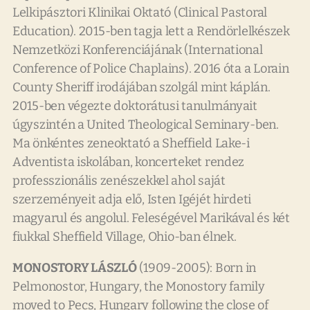
Lelkipásztori Klinikai Oktató (Clinical Pastoral
Education). 2015-ben tagja lett a Rendörlelkészek
Nemzetközi Konferenciájának (International
Conference of Police Chaplains). 2016 óta a Lorain
County Sheriff irodájában szolgál mint káplán.
2015-ben végezte doktorátusi tanulmányait
úgyszintén a United Theological Seminary-ben.
Ma önkéntes zeneoktató a Sheffield Lake-i
Adventista iskolában, koncerteket rendez
professzionális zenészekkel ahol saját
szerzeményeit adja elő, Isten Igéjét hirdeti
magyarul és angolul. Feleségével Marikával és két
fiukkal Sheffield Village, Ohio-ban élnek.
MONOSTORY LÁSZLÓ
(1909-2005): Born in
Pelmonostor, Hungary, the Monostory family
moved to Pecs, Hungary following the close of