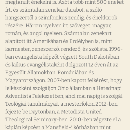
megtanult énekelni is. Azóta több mint 500 éneket
írt, és számtalan zenekar darabot, a szóló
hangszertől a szimfonikus zenéig, és énekkarok
részére. Három nyelven írt szöveget: magyar,
román, és angol nyelven. Számtalan zenekart
alapított itt Amerikában és Erdélyben is, mint
karmester, zeneszerző, rendező, és szólista. 1996-
ban evangelista képzőt végzett South Dakotában
és laikus evangélistaként dolgozott 12 éven át az
Egyesült Államokban, Romániában és
Magyarországon. 2007-ben kapott felkérést, hogy
lelkészként szolgáljon Ohio államban a Hetednapi
Adventista Felekezetben, ahol mai napig is szolgál.
Teológiai tanulmányait a mesterfokon 2012-ben
fejezte be Daytonban, a Metodista United
Theological Seminary-ben. 2010-ben végezte el a
káplán képzést a Mansfield-i kórházban mint