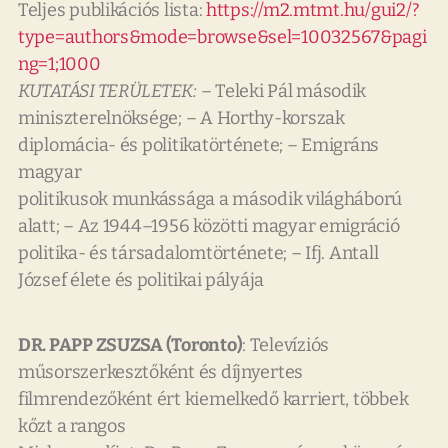
Teljes publikációs lista:
https://m2.mtmt.hu/gui2/?
type=authors&mode=browse&sel=10032567&pagi
ng=1;1000
KUTATÁSI TERÜLETEK:
– Teleki Pál második
miniszterelnöksége; – A Horthy-korszak
diplomácia- és politikatörténete; – Emigráns
magyar
politikusok munkássága a második világháború
alatt; – Az 1944–1956 közötti magyar emigráció
politika- és társadalomtörténete; – Ifj. Antall
József
élete és politikai pályája
DR. PAPP ZSUZSA (Toronto)
: Televíziós
műsorszerkesztőként és díjnyertes
filmrendezőként ért kiemelkedő karriert, többek
kőzt a rangos