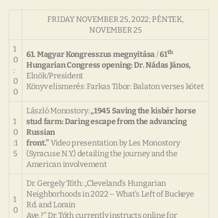
FRIDAY NOVEMBER 25, 2022; PÉNTEK,
NOVEMBER 25
1
th
61. Magyar Kongresszus megnyitása
/
61
0
Hungarian Congress opening: Dr. Nádas János,
:
Elnök/
President
0
Könyv elismerés: Farkas Tibor: Balaton verses kötet
0
László Monostory:
„1945 Saving the kisbér horse
1
stud farm: Daring escape from the advancing
0
Russian
:1
front.”
Video presentation by Les Monostory
5
(Syracuse N.Y.) detailing the journey and the
American involvement
Dr. Gergely Tóth: „Cleveland’s Hungarian
Neighborhoods in 2022 – What’s Left of Buckeye
1
Rd. and Lorain
0
Ave.?” Dr. Tóth currently instructs online for