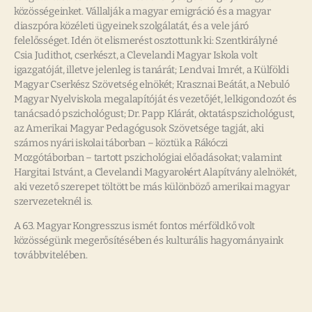
közösségeinket. Vállalják a magyar emigráció és a magyar
diaszpóra közéleti ügyeinek szolgálatát, és a vele járó
felelősséget. Idén öt elismerést osztottunk ki: Szentkirályné
Csia Judithot, cserkészt, a Clevelandi Magyar Iskola volt
igazgatóját, illetve jelenleg is tanárát; Lendvai Imrét, a Külföldi
Magyar Cserkész Szövetség elnökét; Krasznai Beátát, a Nebuló
Magyar Nyelviskola megalapítóját és vezetőjét, lelkigondozót és
tanácsadó pszichológust; Dr. Papp Klárát, oktatáspszichológust,
az Amerikai Magyar Pedagógusok Szövetsége tagját, aki
számos nyári iskolai táborban – köztük a Rákóczi
Mozgótáborban – tartott pszichológiai előadásokat; valamint
Hargitai Istvánt, a Clevelandi Magyarokért Alapítvány alelnökét,
aki vezető szerepet töltött be más különböző amerikai magyar
szervezeteknél is.
A 63. Magyar Kongresszus ismét fontos mérföldkő volt
közösségünk megerősítésében és kulturális hagyományaink
továbbvitelében.