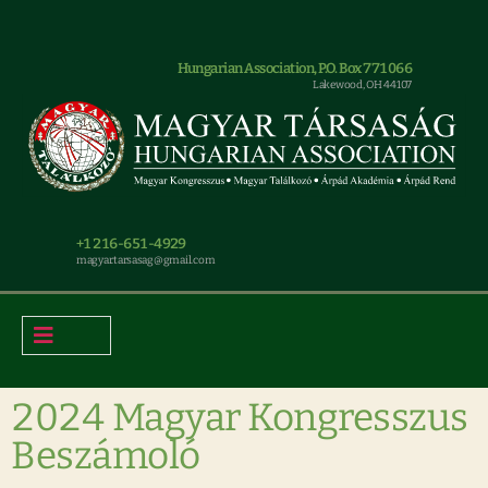
Hungarian Association, P.O. Box 771066
Lakewood, OH 44107
+1 216-651-4929
magyar.tarsasag@gmail.com
2024 Magyar Kongresszus
Beszámoló