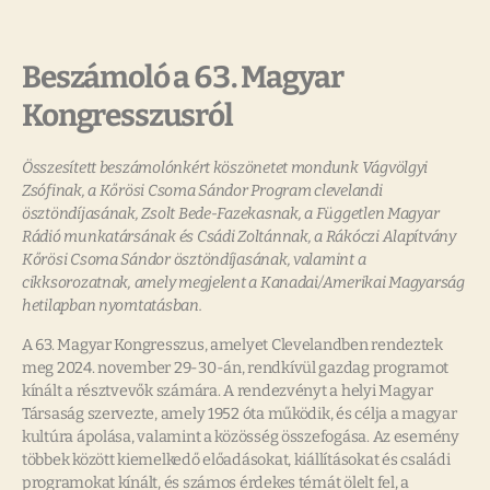
Beszámoló a 63. Magyar
Kongresszusról
Összesített beszámolónkért köszönetet mondunk Vágvölgyi
Zsófinak, a Kőrösi Csoma Sándor Program clevelandi
ösztöndíjasának, Zsolt Bede-Fazekasnak, a Független Magyar
Rádió munkatársának és Csádi Zoltánnak, a Rákóczi Alapítvány
Kőrösi Csoma Sándor ösztöndíjasának, valamint a
cikksorozatnak, amely megjelent a Kanadai/Amerikai Magyarság
hetilapban nyomtatásban.
A 63. Magyar Kongresszus, amelyet Clevelandben rendeztek
meg 2024. november 29-30-án, rendkívül gazdag programot
kínált a résztvevők számára. A rendezvényt a helyi Magyar
Társaság szervezte, amely 1952 óta működik, és célja a magyar
kultúra ápolása, valamint a közösség összefogása. Az esemény
többek között kiemelkedő előadásokat, kiállításokat és családi
programokat kínált, és számos érdekes témát ölelt fel, a