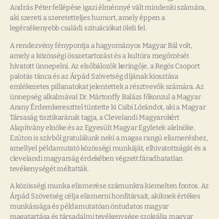
András Péter fellépése igazi élménnyé vált mindenki számára,
aki szereti a szeretetteljes humort, amely éppen a
legérzékenyebb családi szituációkat öleli fel.
A rendezvény fénypontja a hagyományos Magyar Bál volt,
amely a közösségi összetartozást és a kultúra megőrzését
hivatott ünnepelni. Az elsőbálozók keringője, a Regös Csoport
palotás tánca és az Árpád Szövetség díjának kiosztása
emlékezetes pillanatokat jelentettek a résztvevők számára. Az
ünnepség alkalmával Dr. Mártonffy Balázs főkonzul a Magyar
Arany Érdemkereszttel tüntette ki Csibi Lórándot, aki a Magyar
Társaság tisztikarának tagja, a Clevelandi Magyarokért
Alapítvány elnöke és az Egyesült Magyar Egyletek alelnöke.
Ezúton is szívből gratulálunk neki a magas rangú elismeréshez,
amellyel példamutató közösségi munkáját, elhivatottságát és a
clevelandi magyarság érdekében végzett fáradhatatlan
tevékenységét méltatták.
A közösségi munka elismerése számunkra kiemelten fontos. Az
Árpád Szövetség célja elismerni honfitársait, akiknek értékes
munkássága és példamutatóan öntudatos magyar
magatartása és társadalmi tevékenysége szolgálja magyar