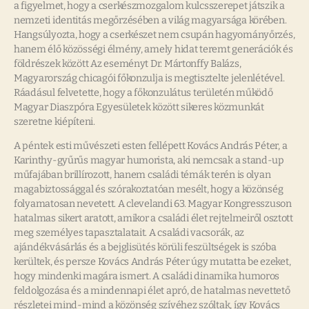
a figyelmet, hogy a cserkészmozgalom kulcsszerepet játszik a
nemzeti identitás megőrzésében a világ magyarsága körében.
Hangsúlyozta, hogy a cserkészet nem csupán hagyományőrzés,
hanem élő közösségi élmény, amely hidat teremt generációk és
földrészek között Az eseményt Dr. Mártonffy Balázs,
Magyarország chicagói főkonzulja is megtisztelte jelenlétével.
Ráadásul felvetette, hogy a főkonzulátus területén működő
Magyar Diaszpóra Egyesületek között sikeres közmunkát
szeretne kiépíteni.
A péntek esti művészeti esten fellépett Kovács András Péter, a
Karinthy-gyűrűs magyar humorista, aki nemcsak a stand-up
műfajában brillírozott, hanem családi témák terén is olyan
magabiztossággal és szórakoztatóan mesélt, hogy a közönség
folyamatosan nevetett. A clevelandi 63. Magyar Kongresszuson
hatalmas sikert aratott, amikor a családi élet rejtelmeiről osztott
meg személyes tapasztalatait. A családi vacsorák, az
ajándékvásárlás és a bejglisütés körüli feszültségek is szóba
kerültek, és persze Kovács András Péter úgy mutatta be ezeket,
hogy mindenki magára ismert. A családi dinamika humoros
feldolgozása és a mindennapi élet apró, de hatalmas nevettető
részletei mind-mind a közönség szívéhez szóltak, így Kovács