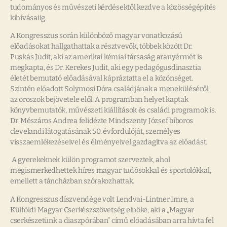
tudományos és művészeti kérdésektől kezdve a közösségépítés
kihívásaiig.
A Kongresszus során különböző magyar vonatkozású
előadásokat hallgathattak a résztvevők, többek között Dr.
Puskás Judit, aki az amerikai kémiai társaság aranyérmét is
megkapta, és Dr. Kerekes Judit, aki egy pedagógusdinasztia
életét bemutató előadásával kápráztatta el a közönséget.
Szintén előadott Solymosi Dóra családjának a meneküléséről
az oroszok bejövetele elől. A programban helyet kaptak
könyvbemutatók, művészeti kiállítások és családi programok is.
Dr. Mészáros Andrea felidézte Mindszenty József bíboros
clevelandi látogatásának 50. évfordulóját, személyes
visszaemlékezéseivel és élményeivel gazdagítva az előadást.
A gyerekeknek külön programot szerveztek, ahol
megismerkedhettek híres magyar tudósokkal és sportolókkal,
emellett a táncházban szórakozhattak.
A Kongresszus díszvendége volt Lendvai-Lintner Imre, a
Külföldi Magyar Cserkészszövetség elnöke, aki a „Magyar
cserkészetünk a diaszpórában” című előadásában arra hívta fel