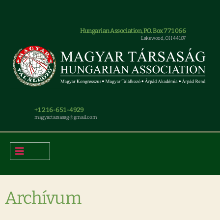
Hungarian Association, P.O. Box 771066
Lakewood, OH 44107
+1 216-651-4929
magyar.tarsasag@gmail.com
Archívum