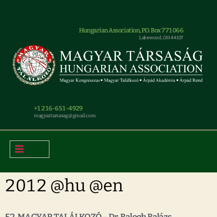
Hungarian Association, P.O. Box 771066
Lakewood, OH 44107
+1 216-651-4929
magyar.tarsasag@gmail.com
2012 @hu @en