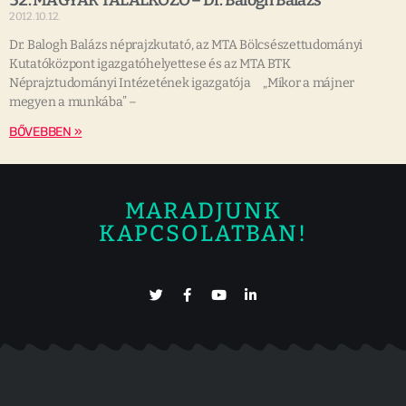
52. MAGYAR TALÁLKOZÓ – Dr. Balogh Balázs
2012.10.12.
Dr. Balogh Balázs néprajzkutató, az MTA Bölcsészettudományi
Kutatóközpont igazgatóhelyettese és az MTA BTK
Néprajztudományi Intézetének igazgatója „Mikor a májner
megyen a munkába” –
BŐVEBBEN »
MARADJUNK
KAPCSOLATBAN!