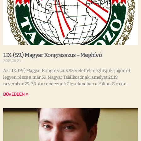
LIX. (59.) Magyar Kongresszus – Meghívó
2019.06.21.
Az LIX. (59.) Magyar Kongresszus Szeretettel meghívjuk, jöjjön el,
legyen része a már 59. Magyar Találkozónak, amelyet 2019.
november 29-30-án rendezünk Clevelandban a Hilton Garden
BŐVEBBEN »