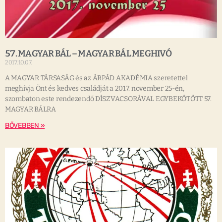
57. MAGYAR BÁL – MAGYAR BÁL MEGHIVÓ
2017.10.07.
A MAGYAR TÁRSASÁG és az ÁRPÁD AKADÉMIA szeretettel
meghívja Önt és kedves családját a 2017. november 25-én,
szombaton este rendezendő DÍSZVACSORÁVAL EGYBEKÖTÖTT 57.
MAGYAR BÁLRA
BŐVEBBEN »