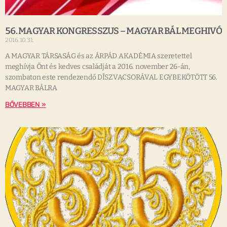
56. MAGYAR KONGRESSZUS – MAGYAR BÁL MEGHIVÓ
2016.10.31.
A MAGYAR TÁRSASÁG és az ÁRPÁD AKADÉMIA szeretettel
meghívja Önt és kedves családját a 2016. november 26-án,
szombaton este rendezendő DÍSZVACSORÁVAL EGYBEKÖTÖTT 56.
MAGYAR BÁLRA
BŐVEBBEN »