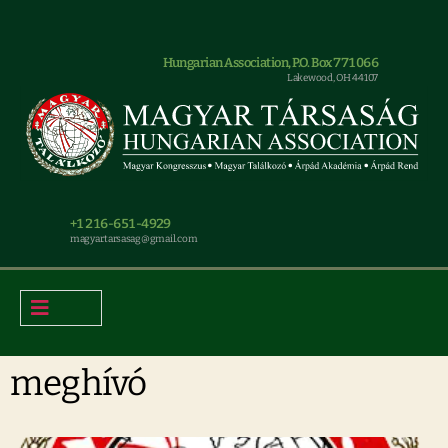
Hungarian Association, P.O. Box 771066
Lakewood, OH 44107
+1 216-651-4929
magyar.tarsasag@gmail.com
meghívó