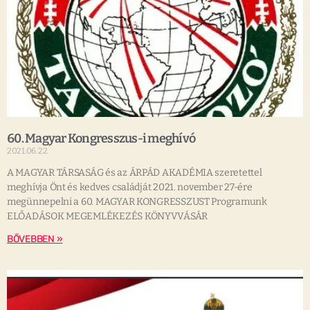
60. Magyar Kongresszus-i meghívó
2021.06.22.
A MAGYAR TÁRSASÁG és az ÁRPÁD AKADÉMIA szeretettel
meghívja Önt és kedves családját 2021. november 27-ére
megünnepelni a 60. MAGYAR KONGRESSZUST Programunk
ELŐADÁSOK MEGEMLÉKEZÉS KÖNYVVÁSÁR
BŐVEBBEN »