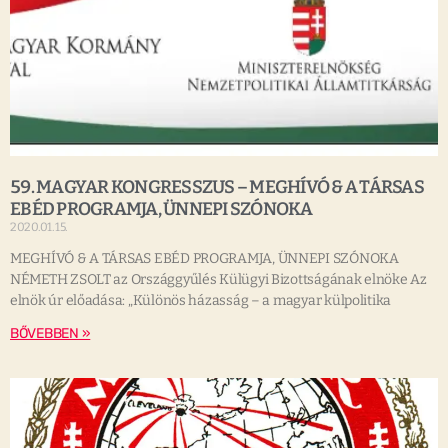
59. MAGYAR KONGRESSZUS – MEGHÍVÓ & A TÁRSAS
EBÉD PROGRAMJA, ÜNNEPI SZÓNOKA
2020.01.15.
MEGHÍVÓ & A TÁRSAS EBÉD PROGRAMJA, ÜNNEPI SZÓNOKA
NÉMETH ZSOLT az Országgyűlés Külügyi Bizottságának elnöke Az
elnök úr előadása: „Különös házasság – a magyar külpolitika
BŐVEBBEN »