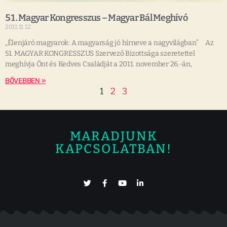
51. Magyar Kongresszus – Magyar Bál Meghívó
2011.11.12.
„Élenjáró magyarok: A magyarság jó hírneve a nagyvilágban” Az
51. MAGYAR KONGRESSZUS Szervező Bizottsága szeretettel
meghívja Önt és Kedves Családját a 2011. november 26.-án,
BŐVEBBEN »
1
2
3
MARADJUNK
KAPCSOLATBAN!