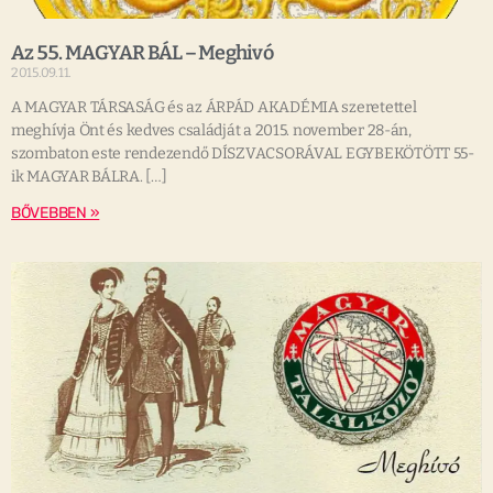
Az 55. MAGYAR BÁL – Meghivó
2015.09.11.
A MAGYAR TÁRSASÁG és az ÁRPÁD AKADÉMIA szeretettel
meghívja Önt és kedves családját a 2015. november 28-án,
szombaton este rendezendő DÍSZVACSORÁVAL EGYBEKÖTÖTT 55-
ik MAGYAR BÁLRA. […]
BŐVEBBEN »