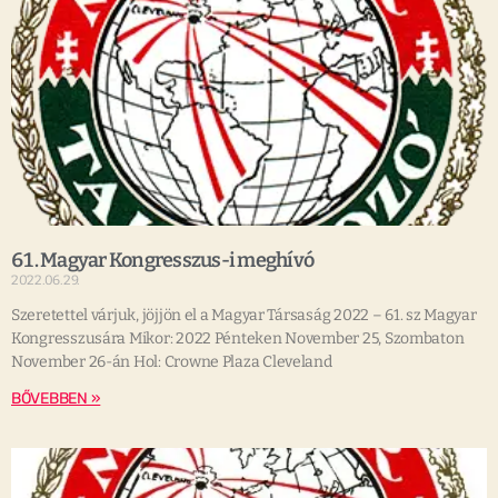
61. Magyar Kongresszus-i meghívó
2022.06.29.
Szeretettel várjuk, jöjjön el a Magyar Társaság 2022 – 61. sz Magyar
Kongresszusára Mikor: 2022 Pénteken November 25, Szombaton
November 26-án Hol: Crowne Plaza Cleveland
BŐVEBBEN »