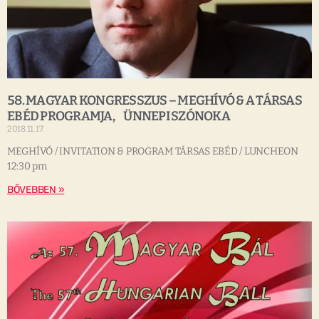
58. MAGYAR KONGRESSZUS – MEGHÍVÓ & A TÁRSAS
EBÉD PROGRAMJA, ÜNNEPI SZÓNOKA
2018.11.17.
MEGHÍVÓ / INVITATION & PROGRAM TÁRSAS EBÉD / LUNCHEON
12:30 pm
BŐVEBBEN »