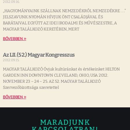
2012.09.16.
„HAGYOMÁNYAINK SZÁLLNAK NEMZEDÉKRŐL NEMZEDÉKRE . . .”
JELSZAVUNK NYOMÁN HÍVJUK ÖNT CSALÁDJÁVAL ÉS
BARÁTAIVAL EGYÜTT AZ IDEI IRODALMI ÉS MŰVÉSZESTRE, A
MAGYAR TALÁLKOZÓ KERETÉBEN, MERT
BŐVEBBEN »
Az LII. (52.) Magyar Kongresszus
2012.09.15.
MAGYAR TALÁLKOZÓ Óvjuk kultúránkat és értékeinket HILTON
GARDEN INN DOWNTOWN CLEVELAND, OHIO, USA 2012.
NOVEMBER 23 – 24 – 25. AZ 52. MAGYAR TALÁLKOZÓ
Szervezőbizottsága szeretettel
BŐVEBBEN »
MARADJUNK
KAPCSOLATBAN!