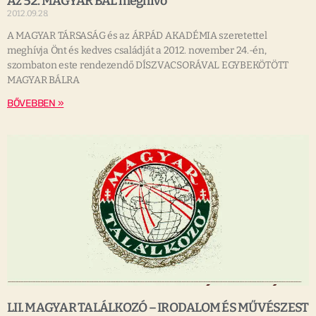
Az 52. MAGYAR BÁL meghívó
2012.09.28.
A MAGYAR TÁRSASÁG és az ÁRPÁD AKADÉMIA szeretettel
meghívja Önt és kedves családját a 2012. november 24.-én,
szombaton este rendezendő DÍSZVACSORÁVAL EGYBEKÖTÖTT
MAGYAR BÁLRA
BŐVEBBEN »
LII. MAGYAR TALÁLKOZÓ – IRODALOM ÉS MŰVÉSZEST