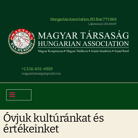
Hungarian Association, P.O. Box 771066
Lakewood, OH 44107
+1 216-651-4929
magyar.tarsasag@gmail.com
Óvjuk kultúránkat és
értékeinket