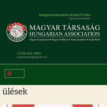
Hungarian Association, P.O. Box 771066
Lakewood, OH 44107
+1 216-651-4929
magyar.tarsasag@gmail.com
ülések