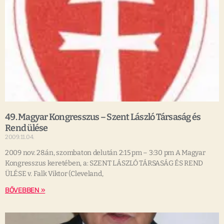
49. Magyar Kongresszus – Szent László Társaság és
Rend ülése
2009.11.04.
2009 nov. 28.án, szombaton delután 2:15 pm – 3:30 pm A Magyar
Kongresszus keretében, a: SZENT LÁSZLÓ TÁRSASÁG ÉS REND
ÜLÉSE v. Falk Viktor (Cleveland,
BŐVEBBEN »