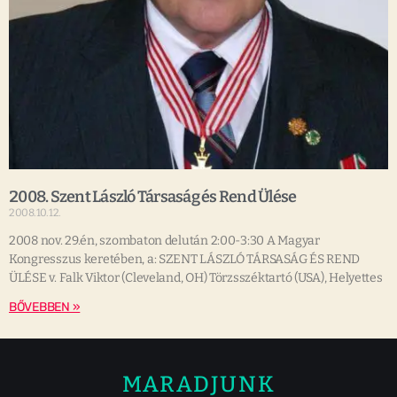
2008. Szent László Társaság és Rend Ülése
2008.10.12.
2008 nov. 29.én, szombaton delután 2:00-3:30 A Magyar
Kongresszus keretében, a: SZENT LÁSZLÓ TÁRSASÁG ÉS REND
ÜLÉSE v. Falk Viktor (Cleveland, OH) Törzsszéktartó (USA), Helyettes
BŐVEBBEN »
MARADJUNK