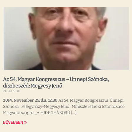
Az 54. Magyar Kongresszus – Ünnepi Szónoka,
díszbeszéd: Megyesy Jenő
2014.09.30.
2014. November 29, d.u. 12:30
Az 54. Magyar Kongresszus Ünnepi
Szónoka Félegyházy-Megyesy Jenő Miniszterelnöki főtanácsadó
Magyarországról „A HIDEGHÁBORÚ […]
BŐVEBBEN »