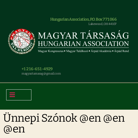
Hungarian Association, P.O. Box 771066
Lakewood, OH 44107
+1 216-651-4929
magyar.tarsasag@gmail.com
Ünnepi Szónok @en @en
@en