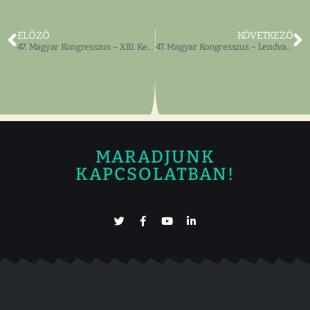
ELŐZŐ
KÖVETKEZŐ
47. Magyar Kongresszus – XIII. Keleti Parti Magyar Találkozó
47. Magyar Kongresszus – Lendvai-Lintner Imre
MARADJUNK
KAPCSOLATBAN!