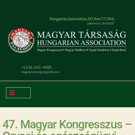
Hungarian Association, P.O. Box 771066
Lakewood, OH 44107
+1 216-651-4929
magyar.tarsasag@gmail.com
47. Magyar Kongresszus –