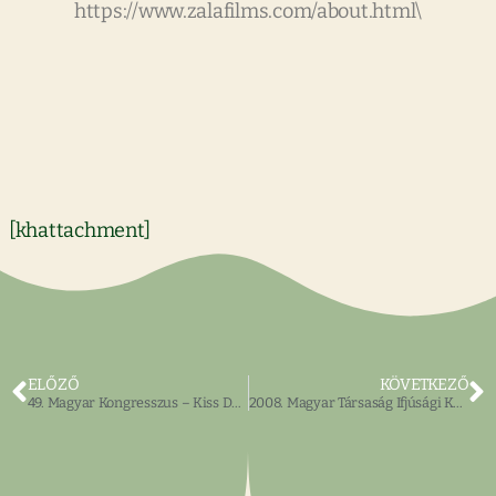
https://www.zalafilms.com/about.html\
[khattachment]
ELŐZŐ
KÖVETKEZŐ
49. Magyar Kongresszus – Kiss Dénes
2008. Magyar Társaság Ifjúsági Képzőművészeti Kiállítás