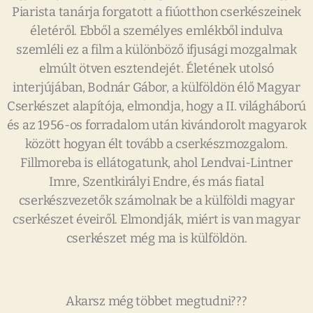
Piarista tanárja forgatott a fiúotthon cserkészeinek
életéről. Ebből a személyes emlékből indulva
szemléli ez a film a különböző ifjusági mozgalmak
elmúlt ötven esztendejét. Életének utolsó
interjújában, Bodnár Gábor, a külföldön élő Magyar
Cserkészet alapítója, elmondja, hogy a II. világháború
és az 1956-os forradalom után kivándorolt magyarok
között hogyan élt tovább a cserkészmozgalom.
Fillmoreba is ellátogatunk, ahol Lendvai-Lintner
Imre, Szentkirályi Endre, és más fiatal
cserkészvezetők számolnak be a külföldi magyar
cserkészet éveiről. Elmondják, miért is van magyar
cserkészet még ma is külföldön.
Akarsz még többet megtudni???