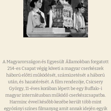
A Magyarországon és Egyesült Államokban forgatott
214-es Csapat végig követi a magyar cserkészek
háború előtti működését, számüzetését a háború
után, és hazatérését. A film rendezöje, Csicsery
György, 11-éves korában lépett be egy Buffalo-i
magyar internátusban működő cserkészcsapatba.
Harminc évvel később kezébe került több mint
egyórányi színes filmanyag amit annak idején egyik