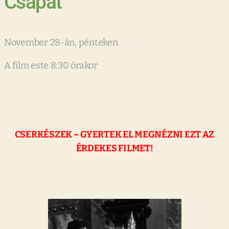
Csapat
November 28-án, pénteken
A film este 8:30 órakor
CSERKÉSZEK – GYERTEK EL MEGNÉZNI EZT AZ
ÉRDEKES FILMET!