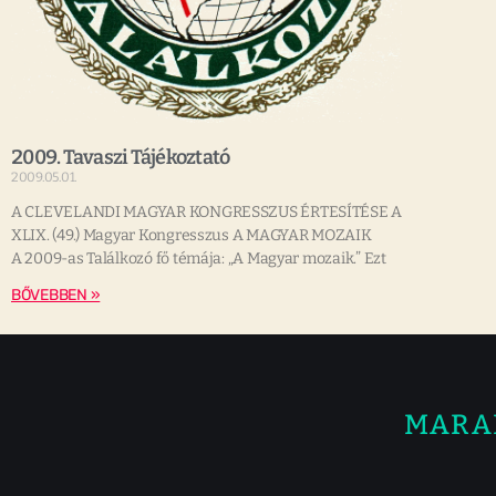
2009. Tavaszi Tájékoztató
2009.05.01.
A CLEVELANDI MAGYAR KONGRESSZUS ÉRTESÍTÉSE A
XLIX. (49.) Magyar Kongresszus A MAGYAR MOZAIK
A 2009-as Találkozó fő témája: „A Magyar mozaik.” Ezt
BŐVEBBEN »
MARA