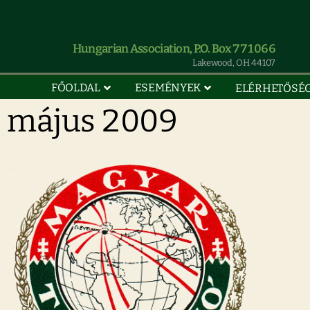
Hungarian Association, P.O. Box 771066
Lakewood, OH 44107
FŐOLDAL
ESEMÉNYEK
ELÉRHETŐSÉ
május 2009