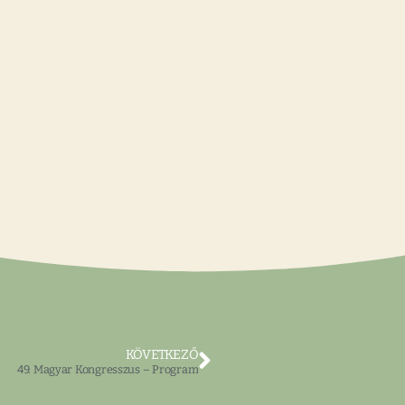
KÖVETKEZŐ
49. Magyar Kongresszus – Program