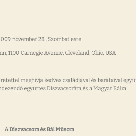
2009 november 28., Szombat este
nn, 1100 Carnegie Avenue, Cleveland, Ohio, USA
tettel meghívja kedves családjával és barátaival egy
dezendő együttes Díszvacsorára és a Magyar Bálra
A Díszvacsora és Bál Műsora