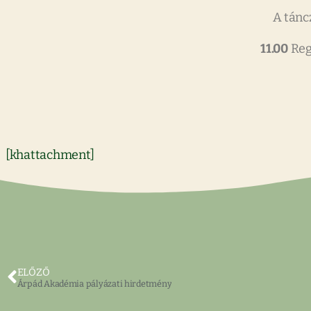
A tánc
11.00
Reg
[khattachment]
ELŐZŐ
Árpád Akadémia pályázati hirdetmény