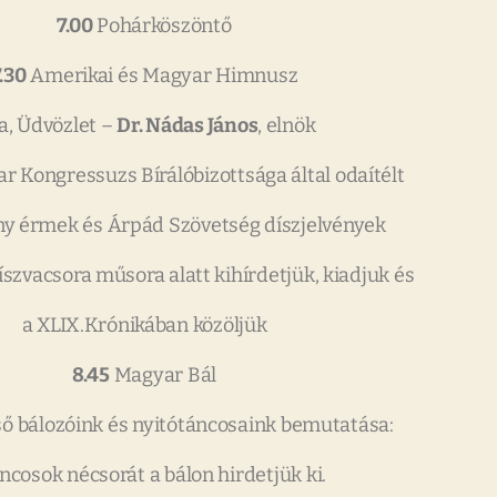
7.00
Pohárköszöntő
.30
Amerikai és Magyar Himnusz
a, Üdvözlet –
Dr. Nádas János
, elnök
 Kongressuzs Bírálóbizottsága által odaítélt
y érmek és Árpád Szövetség díszjelvények
íszvacsora műsora alatt kihírdetjük, kiadjuk és
a XLIX.Krónikában közöljük
8.45
Magyar Bál
ő bálozóink és nyitótáncosaink bemutatása:
ncosok nécsorát a bálon hirdetjük ki.