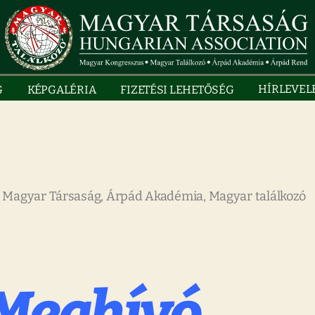
HÍRLEVEL
G
KÉPGALÉRIA
FIZETÉSI LEHETŐSÉG
 Magyar Társaság, Árpád Akadémia, Magyar találkozó
Meghívó