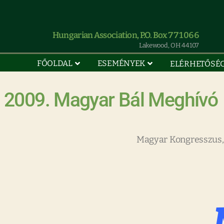
Hungarian Association, P.O. Box 771066
Lakewood, OH 44107
FŐOLDAL
ESEMÉNYEK
ELÉRHETŐSÉ
2009. Magyar Bál Meghívó
Magyar Kongresszus,