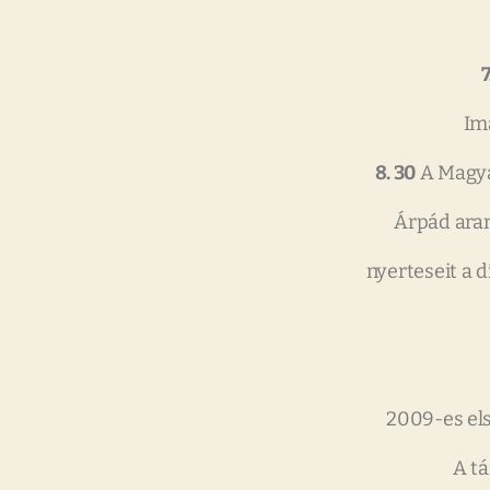
7
Im
8. 30
A Magyar
Árpád aran
nyerteseit a d
2009-es els
A tá