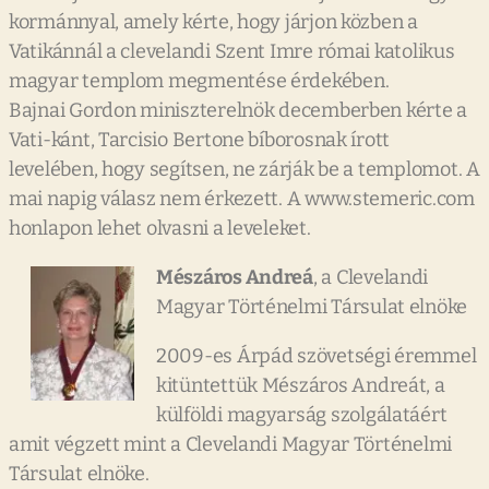
kormánnyal, amely kérte, hogy járjon közben a
Vatikánnál a clevelandi Szent Imre római katolikus
magyar templom megmentése érdekében.
Bajnai Gordon miniszterelnök decemberben kérte a
Vati-kánt, Tarcisio Bertone bíborosnak írott
levelében, hogy segítsen, ne zárják be a templomot. A
mai napig válasz nem érkezett. A www.stemeric.com
honlapon lehet olvasni a leveleket.
Mészáros Andreá
, a Clevelandi
Magyar Történelmi Társulat elnöke
2009-es Árpád szövetségi éremmel
kitüntettük Mészáros Andreát, a
külföldi magyarság szolgálatáért
amit végzett mint a Clevelandi Magyar Történelmi
Társulat elnöke.