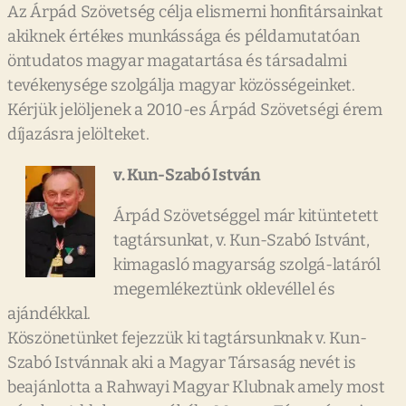
Az Árpád Szövetség célja elismerni honfitársainkat
akiknek értékes munkássága és példamutatóan
öntudatos magyar magatartása és társadalmi
tevékenysége szolgálja magyar közösségeinket.
Kérjük jelöljenek a 2010-es Árpád Szövetségi érem
díjazásra jelölteket.
v. Kun-Szabó István
Árpád Szövetséggel már kitüntetett
tagtársunkat, v. Kun-Szabó Istvánt,
kimagasló magyarság szolgá-latáról
megemlékeztünk oklevéllel és
ajándékkal.
Köszönetünket fejezzük ki tagtársunknak v. Kun-
Szabó Istvánnak aki a Magyar Társaság nevét is
beajánlotta a Rahwayi Magyar Klubnak amely most