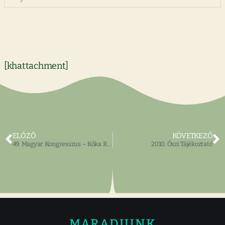
[khattachment]
ELŐZŐ
KÖVETKEZŐ
49. Magyar Kongresszus – Kóka Rozália
2010. Őszi Tájékoztató
MARADJUNK