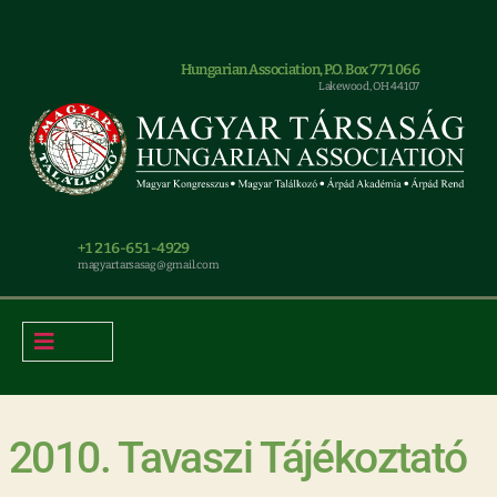
Hungarian Association, P.O. Box 771066
Lakewood, OH 44107
+1 216-651-4929
magyar.tarsasag@gmail.com
2010. Tavaszi Tájékoztató