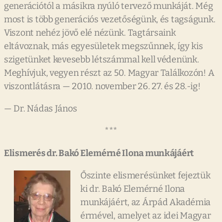
generációtól a másikra nyúló tervező munkáját. Még
most is több generációs vezetőségünk, és tagságunk.
Viszont nehéz jövő elé nézünk. Tagtársaink
eltávoznak, más egyesületek megszűnnek, így kis
szigetünket kevesebb létszámmal kell védenünk.
Meghívjuk, vegyen részt az 50. Magyar Találkozón! A
viszontlátásra — 2010. november 26. 27. és 28.-ig!
— Dr. Nádas János
***
Elismerés dr. Bakó Elemérné Ilona munkájáért
Őszinte elismerésünket fejeztük
ki dr. Bakó Elemérné Ilona
munkájáért, az Árpád Akadémia
érmével, amelyet az idei Magyar