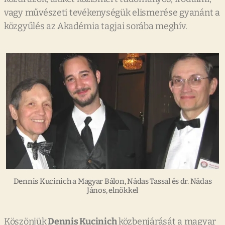
vagy művészeti tevékenységük elismerése gyanánt a
közgyűlés az Akadémia tagjai sorába meghív.
Dennis Kucinich a Magyar Bálon, Nádas Tassal és dr. Nádas
János, elnökkel
Köszönjük
Dennis Kucinich
közbenjárását a magyar