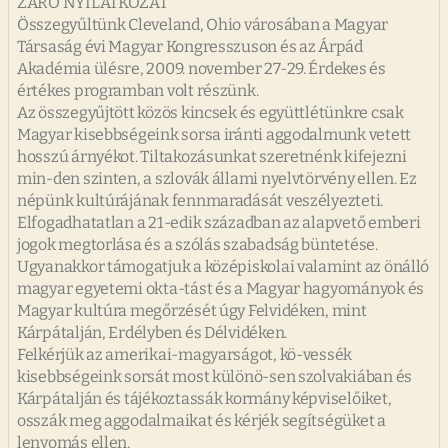
ZÁRÓ NYILATKOZAT
Összegyűltünk Cleveland, Ohio városában a Magyar
Társaság évi Magyar Kongresszuson és az Árpád
Akadémia ülésre, 2009. november 27-29. Érdekes és
értékes programban volt részünk.
Az összegyűjtött közös kincsek és együttlétünkre csak
Magyar kisebbségeink sorsa iránti aggodalmunk vetett
hosszú árnyékot. Tiltakozásunkat szeretnénk kifejezni
min-den szinten, a szlovák állami nyelvtörvény ellen. Ez
népünk kultúrájának fennmaradását veszélyezteti.
Elfogadhatatlan a 21-edik században az alapvető emberi
jogok megtorlása és a szólás szabadság büntetése.
Ugyanakkor támogatjuk a középiskolai valamint az önálló
magyar egyetemi okta-tást és a Magyar hagyományok és
Magyar kultúra megőrzését úgy Felvidéken, mint
Kárpátalján, Erdélyben és Délvidéken.
Felkérjük az amerikai-magyarságot, kö-vessék
kisebbségeink sorsát most különö-sen szolvakiában és
Kárpátalján és tájékoztassák kormány képviselőiket,
osszák meg aggodalmaikat és kérjék segítségüket a
lenyomás ellen.