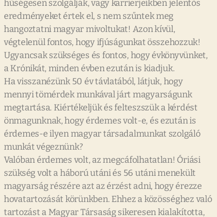
hűségesen szolgálják, vagy karrierjeikben jelentős
eredményeket értek el, s nem szűntek meg
hangoztatni magyar mivoltukat! Azon kívül,
végtelenül fontos, hogy ifjúságunkat összehozzuk!
Ugyancsak szükséges és fontos, hogy évkönyvünket,
a Krónikát, minden évben ezután is kiadjuk.
Ha visszanézünk 50 év távlatából, látjuk, hogy
mennyi tömérdek munkával járt magyarságunk
megtartása. Kiértékeljük és felteszszük a kérdést
önmagunknak, hogy érdemes volt-e, és ezután is
érdemes-e ilyen magyar társadalmunkat szolgáló
munkát végeznünk?
Valóban érdemes volt, az megcáfolhatatlan! Óriási
szükség volt a háború utáni és 56 utáni menekült
magyarság részére azt az érzést adni, hogy érezze
hovatartozását körünkben. Ehhez a közösséghez való
tartozást a Magyar Társaság sikeresen kialakította,