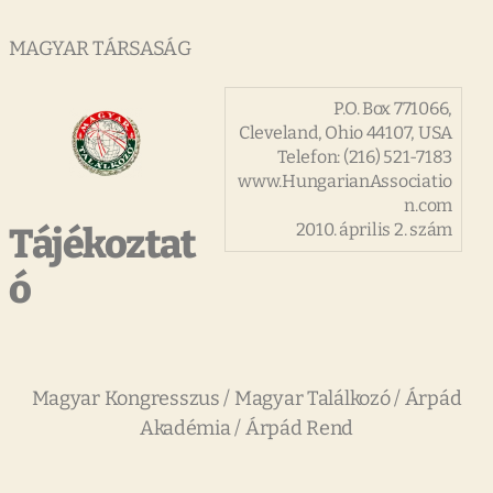
MAGYAR TÁRSASÁG
P.O. Box 771066,
Cleveland, Ohio 44107, USA
Telefon: (216) 521-7183
www.HungarianAssociatio
n.com
2010. április 2. szám
Tájékoztat
ó
Magyar Kongresszus / Magyar Találkozó / Árpád
Akadémia / Árpád Rend