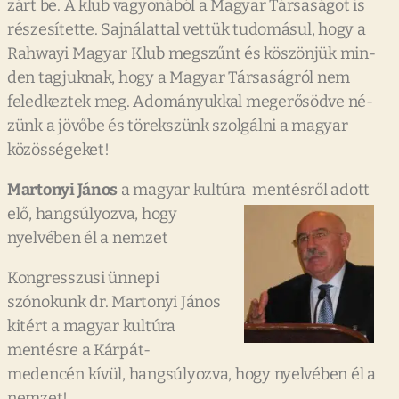
zárt be. A klub vagyonából a Magyar Társaságot is
részesítette. Sajnálattal vettük tudomásul, hogy a
Rahwayi Magyar Klub megszűnt és köszönjük min-
den tagjuknak, hogy a Magyar Társaságról nem
feledkeztek meg. Adományukkal megerősödve né-
zünk a jövőbe és törekszünk szolgálni a magyar
közösségeket!
Martonyi János
a magyar kultúra
mentésről adott
elő, hangsúlyozva, hogy
nyelvében él a nemzet
Kongresszusi ünnepi
szónokunk dr. Martonyi János
kitért a magyar kultúra
mentésre a Kárpát-
medencén kívül, hangsúlyozva, hogy nyelvében él a
nemzet!