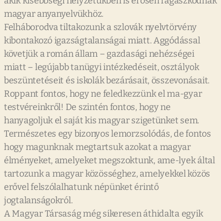
akik kisebbségi helyzetükben is erősen ragaszkodnak
magyar anyanyelvükhöz.
Felháborodva tiltakozunk a szlovák nyelvtörvény
kibontakozó igazságtalanságai miatt. Aggódással
követjük a román állam – gazdasági nehézségei
miatt – legújabb tanügyi intézkedéseit, osztályok
beszüntetéseit és iskolák bezárásait, összevonásait.
Roppant fontos, hogy ne feledkezzünk el ma-gyar
testvéreinkről! De szintén fontos, hogy ne
hanyagoljuk el saját kis magyar szigetünket sem.
Természetes egy bizonyos lemorzsolódás, de fontos
hogy magunknak megtartsuk azokat a magyar
élményeket, amelyeket megszoktunk, ame-lyek által
tartozunk a magyar közösséghez, amelyekkel közös
erővel felszólalhatunk népünket érintő
jogtalanságokról.
A Magyar Társaság még sikeresen áthidalta egyik