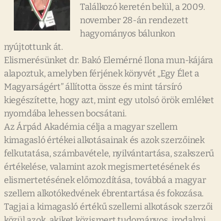
Találkozó keretén belül, a 2009.
november 28-án rendezett
hagyományos bálunkon
nyújtottunk át.
Elismerésünket dr. Bakó Elemérné Ilona mun-kájára
alapoztuk, amelyben férjének könyvét „Egy Élet a
Magyarságért” állította össze és mint társíró
kiegészítette, hogy azt, mint egy utolsó örök emléket
nyomdába lehessen bocsátani.
Az Árpád Akadémia célja a magyar szellem
kimagasló értékei alkotásainak és azok szerzőinek
felkutatása, számbavétele, nyilvántartása, szakszerű
értékelése, valamint azok megismertetésének és
elismertetésének előmozdítása, továbbá a magyar
szellem alkotókedvének ébrentartása és fokozása.
Tagjai a kimagasló értékű szellemi alkotások szerzői
közül azok, akiket közismert tudományos, irodalmi,