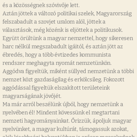
és a közösségnek szóvivője lett.
Aztán jöttek a változó politikai szelek, Magyarország
felszabadult a szovjet uralom alól, jöttek a
választások, még közénk is eljöttek a politikusok.
Együtt örültünk a magyar nemzettel, hogy sikeresen
harc nélkül megszabadult igáitól, és aztán jött az
ébredés, hogy a több évtizedes kommunista
rendszer meghagyta nyomát nemzetünkön.
Aggódva figyeltük, miként süllyed nemzetünk a többi
nemzet közt gazdaságilag és erkölcsileg. Fokozott
aggódással figyeltük elszakított területeink
magyarságának jövőjét.
Ma már arról beszélünk újból, hogy nemzetünk a
nyelvében él! Mindent kövessünk el megtartani
nemzeti hagyományainkat. Őrizzük, ápoljuk magyar
nyelvünket, a magyar kultúrát, támogassuk azokat,