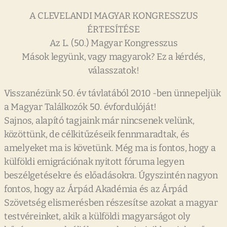
A CLEVELANDI MAGYAR KONGRESSZUS
ÉRTESÍTÉSE
Az L. (50.) Magyar Kongresszus
Mások legyünk, vagy magyarok? Ez a kérdés,
válasszatok!
Visszanézünk 50. év távlatából 2010 -ben ünnepeljük
a Magyar Találkozók 50. évfordulóját!
Sajnos, alapító tagjaink már nincsenek velünk,
közöttünk, de célkitűzéseik fennmaradtak, és
amelyeket ma is követünk. Még ma is fontos, hogy a
külföldi emigrációnak nyitott fóruma legyen
beszélgetésekre és előadásokra. Úgyszintén nagyon
fontos, hogy az Árpád Akadémia és az Árpád
Szövetség elismerésben részesítse azokat a magyar
testvéreinket, akik a külföldi magyarságot oly