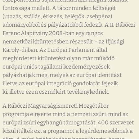
fontossága mellett. A tábor minden költségét
(utazás, szállás, étkezés, belépők, zsebpénz)
adományokból és pályázatokból fedezik. A II. Rákóczi
Ferenc Alapítvány 2008-ban egy rangos
nemzetközi kitüntetésben részesült – az Ifjúsági
Károly-díjban. Az Európai Parlament által
meghirdetett kitüntetést olyan már működő
európai uniós tagállami kezdeményezések
pályázhatják meg, melyek az európai identitást
illetve az európai integráció gondolatát fejezik
ki, illetve ezen eszmékért tevékenykednek.
A Rákóczi Magyarságismereti Mozgótábor
programja elnyerte mind a nemzeti zsűri, mind az
európai zsűri egyhangú támogatását. 400 szervezet
közül ítélték ezt a programot a legérdemesebbnek a