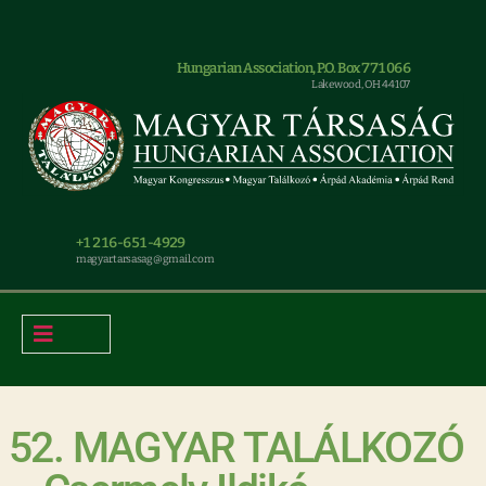
Hungarian Association, P.O. Box 771066
Lakewood, OH 44107
+1 216-651-4929
magyar.tarsasag@gmail.com
52. MAGYAR TALÁLKOZÓ