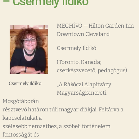
– Csermely Ildikó
MEGHÍVÓ —Hilton Garden Inn
Downtown Cleveland
Csermely Ildikó
(Toronto, Kanada;
cserkészvezető, pedagógus)
Csermely Ildiko
„A Rákóczi Alapítvány
Magyarságismereti
Mozgótáborán
résztvevő határon túli magyar diákjai. Feltárva a
kapcsolatukat a
szélesebb nemzethez, a szóbeli történelem
fontosságát és