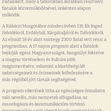
Fiatalokért, mely a táborokban korábban résztvevő
fiatalok közreműködésével, önkéntes alapon
működik.
A Rákóczi Mozgótábor minden évben 135 főt fogad
Felvidékről, Erdélyből, Kárpátaljáról és Délvidékről.
Az elmúlt 18 év alatt mintegy 2300 fiatal vett részt a
programban. A 17 napos program alatt a fiatalok
bejárják egész Magyarországot, hangsúlyt fektetve
a magyar történelem és kultúra jobb
megismerésére, valamint a kisebbségi lét
nehézségeinek és örömeinek felfedezésére a
más régióból jött társak segítségével.
A program sikerének titka az egészséges öntudatra
való nevelés, más nemzetek elfogadása, az
összefogásra és kommunikációra történő
összpontosítás saját identitásunk megtartásának