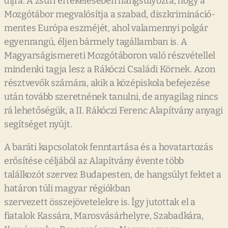
díjra. A zsűri értékelésében hangsúlyozta, hogy a
Mozgótábor megvalósítja a szabad, diszkrimináció-
mentes Európa eszméjét, ahol valamennyi polgár
egyenrangú, éljen bármely tagállamban is. A
Magyarságismereti Mozgótáboron való részvétellel
mindenki tagja lesz a Rákóczi Családi Körnek. Azon
résztvevők számára, akik a középiskola befejezése
után tovább szeretnének tanulni, de anyagilag nincs
rá lehetőségük, a II. Rákóczi Ferenc Alapítvány anyagi
segítséget nyújt.
A baráti kapcsolatok fenntartása és a hovatartozás
erősítése céljából az Alapítvány évente több
találkozót szervez Budapesten, de hangsúlyt fektet a
határon túli magyar régiókban
szervezett összejövetelekre is. Így jutottak el a
fiatalok Kassára, Marosvásárhelyre, Szabadkára,