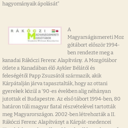
hagyományaik ápolását”
A
Magyarságismereti Moz
gótábort először 1994-
ben rendezte meg a
kanadai Rákóczi Ferenc Alapítvány. A Mozgótábor
ötlete a Kanadában élő Aykler Bélától és
feleségétől Papp Zsuzsától származik, akik
Kárpátalján járva tapasztalták, hogy az ottani
gyerekek közül a ’90-es években alig néhányan
jutottak el Budapestre. Az első tábort 1994-ben, 80
határon túli magyar fiatal részvételével tartották
meg Magyarországon. 2002-ben létrehozták a II.
Rákóczi Ferenc Alapítványt a Kárpát-medencei