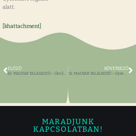
alatt.
[khattachment]
ELŐZŐ
KÖVETKEZŐ
52. MAGYAR TALÁLKOZÓ – Óss Enikő
52. MAGYAR TALÁLKOZÓ – Gyermek Program
MARADJUNK
KAPCSOLATBAN!