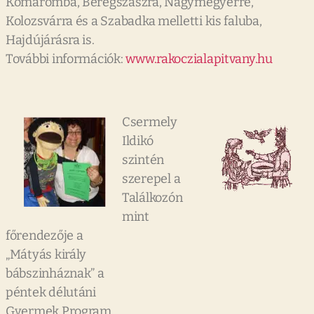
Komáromba, Beregszászra, Nagymegyerre,
Kolozsvárra és a Szabadka melletti kis faluba,
Hajdújárásra is.
További információk:
www.rakoczialapitvany.hu
Csermely
Ildikó
szintén
szerepel a
Találkozón
mint
főrendezője a
„Mátyás király
bábszinháznak” a
péntek délutáni
Gyermek Program