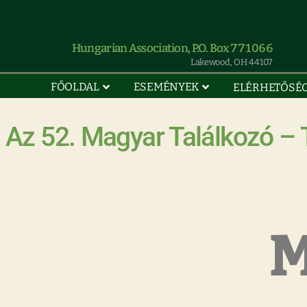
Hungarian Association, P.O. Box 771066
Lakewood, OH 44107
FŐOLDAL
ESEMÉNYEK
ELÉRHETŐSÉ
Az 52. Magyar Találkozó 
M