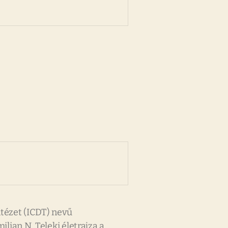
tézet (ICDT) nevű
ian N. Teleki életrajza a