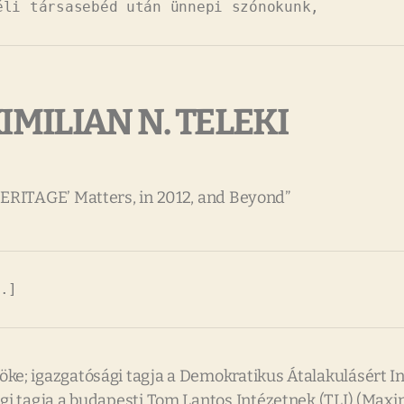
éli társasebéd után ünnepi szónokunk,
IMILIAN N. TELEKI
AGE’ Matters, in 2012, and Beyond”
.]
ke; igazgatósági tagja a Demokratikus Átalakulásért In
 tagja a budapesti Tom Lantos Intézetnek (TLI) (Maximil