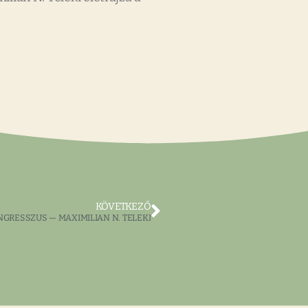
KÖVETKEZŐ
NGRESSZUS — MAXIMILIAN N. TELEKI