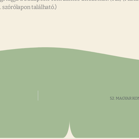
szórólapon található.)
52. MAGYAR KO