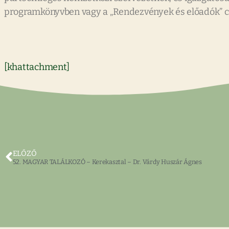
programkönyvben vagy a „Rendezvények és előadók” c. 
[khattachment]
ELŐZŐ
52. MAGYAR TALÁLKOZÓ – Kerekasztal – Dr. Várdy Huszár Ágnes