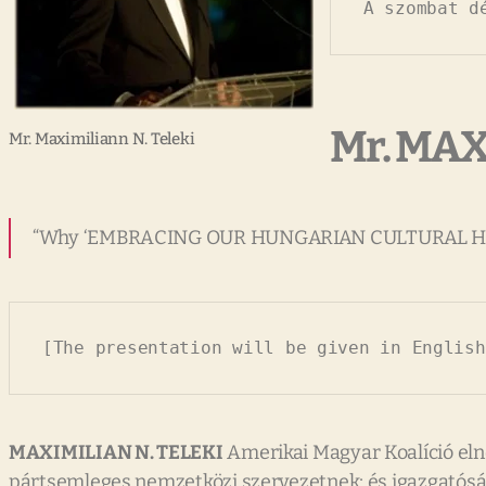
A szombat d
Mr. MAX
Mr. Maximiliann N. Teleki
“Why ‘EMBRACING OUR HUNGARIAN CULTURAL HERIT
[The presentation will be given in English
MAXIMILIAN N. TELEKI
Amerikai Magyar Koalíció elnö
pártsemleges nemzetközi szervezetnek; és igazgatósági