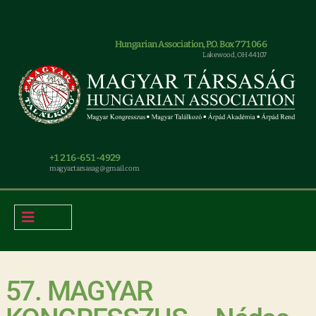
Hungarian Association, P.O. Box 771066
Lakewood, OH 44107
+1 216-651-4929
magyar.tarsasag@gmail.com
57. MAGYAR