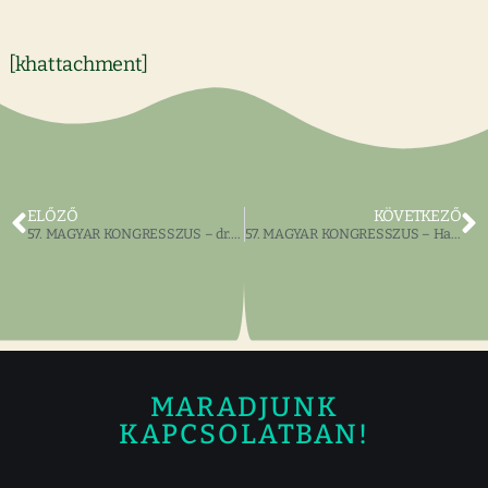
[khattachment]
ELŐZŐ
KÖVETKEZŐ
57. MAGYAR KONGRESSZUS – dr. Turai Zoltán
57. MAGYAR KONGRESSZUS – Hargitai István
MARADJUNK
KAPCSOLATBAN!