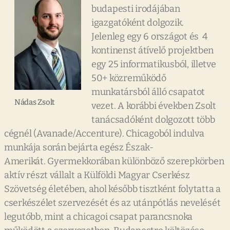
budapesti irodájában
igazgatóként dolgozik.
Jelenleg egy 6 országot és 4
kontinenst átívelő projektben
egy 25 informatikusból, illetve
50+ közreműködő
munkatársból álló csapatot
Nádas Zsolt
vezet. A korábbi években Zsolt
tanácsadóként dolgozott több
cégnél (Avanade/Accenture). Chicagoból indulva
munkája során bejárta egész Észak-
Amerikát. Gyermekkorában különböző szerepkörben
aktív részt vállalt a Külföldi Magyar Cserkész
Szövetség életében, ahol később tisztként folytatta a
cserkészélet szervezését és az utánpótlás nevelését
legutóbb, mint a chicagoi csapat parancsnoka