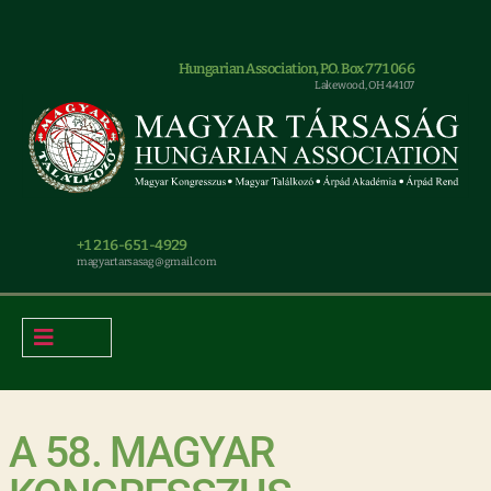
Hungarian Association, P.O. Box 771066
Lakewood, OH 44107
+1 216-651-4929
magyar.tarsasag@gmail.com
A 58. MAGYAR