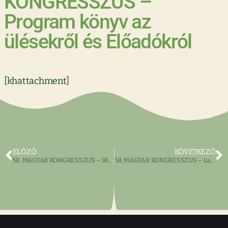
KONGRESSZUS –
Program könyv az
ülésekről és Előadókról
[khattachment]
ELŐZŐ
KÖVETKEZŐ
58. MAGYAR KONGRESSZUS – IRODALOM ÉS MŰVÉSZ EST
58. MAGYAR KONGRESSZUS – Ladanyi Pályázat résztvevői