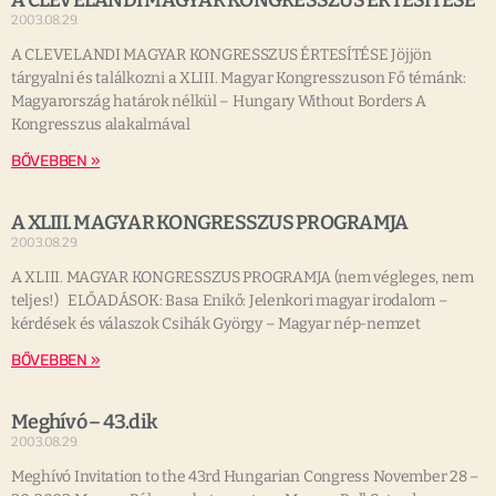
A CLEVELANDI MAGYAR KONGRESSZUS ÉRTESÍTÉSE
2003.08.29.
A CLEVELANDI MAGYAR KONGRESSZUS ÉRTESÍTÉSE Jöjjön
tárgyalni és találkozni a XLIII. Magyar Kongresszuson Fő témánk:
Magyarország határok nélkül – Hungary Without Borders A
Kongresszus alakalmával
BŐVEBBEN »
A XLIII. MAGYAR KONGRESSZUS PROGRAMJA
2003.08.29.
A XLIII. MAGYAR KONGRESSZUS PROGRAMJA (nem végleges, nem
teljes!) ELŐADÁSOK: Basa Enikő: Jelenkori magyar irodalom –
kérdések és válaszok Csihák György – Magyar nép-nemzet
BŐVEBBEN »
Meghívó – 43.dik
2003.08.29.
Meghívó Invitation to the 43rd Hungarian Congress November 28 –