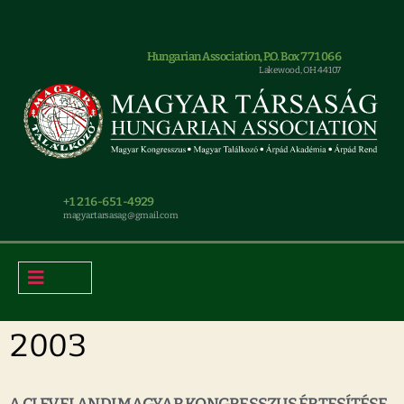
Hungarian Association, P.O. Box 771066
Lakewood, OH 44107
+1 216-651-4929
magyar.tarsasag@gmail.com
2003