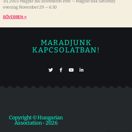
30, 2003 Magyar Bál szombaton este — Magyar Ball Saturday
evening November 29 — 6:30
BŐVEBBEN »
MARADJUNK
KAPCSOLATBAN!
Copyright © Hungarian
Association - 2026