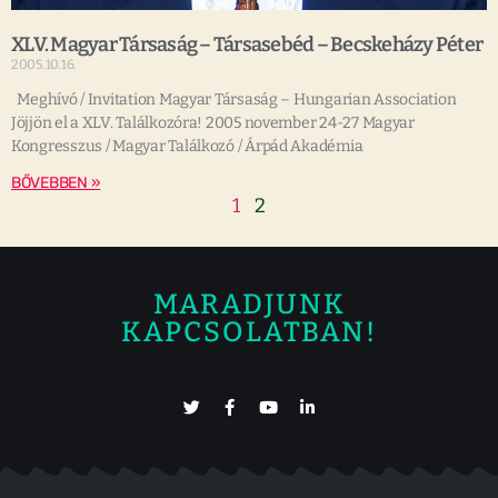
XLV. Magyar Társaság – Társasebéd – Becskeházy Péter
2005.10.16.
Meghívó / Invitation Magyar Társaság – Hungarian Association
Jöjjön el a XLV. Találkozóra! 2005 november 24-27 Magyar
Kongresszus / Magyar Találkozó / Árpád Akadémia
BŐVEBBEN »
1
2
MARADJUNK
KAPCSOLATBAN!