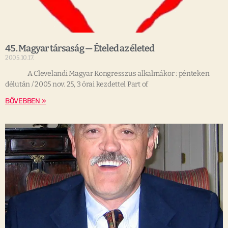
45. Magyar társaság — Ételed az életed
2005.10.17.
A Clevelandi Magyar Kongresszus alkalmákor : pénteken
délután / 2005 nov. 25, 3 órai kezdettel Part of
BŐVEBBEN »