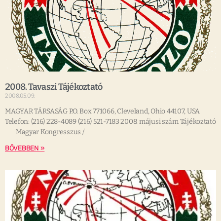
2008. Tavaszi Tájékoztató
2008.05.09.
MAGYAR TÁRSASÁG P.O. Box 771066, Cleveland, Ohio 44107, USA
Telefon: (216) 228-4089 (216) 521-7183 2008. májusi szám Tájékoztató
Magyar Kongresszus /
BŐVEBBEN »