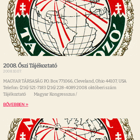
2008. Őszi Tájékoztató
2008.10.07.
MAGYAR TÁRSASÁG P.O. Box 771066, Cleveland, Ohio 44107, USA
Telefon: (216) 521-7183 (216) 228-4089 2008. októberi szám
Tájékoztató Magyar Kongresszus /
BŐVEBBEN »