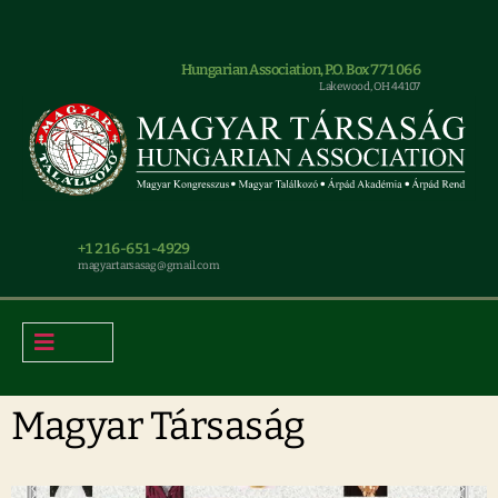
Hungarian Association, P.O. Box 771066
Lakewood, OH 44107
+1 216-651-4929
magyar.tarsasag@gmail.com
Magyar Társaság