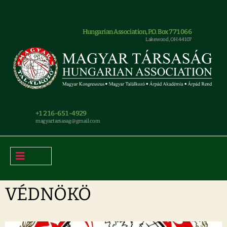
Hungarian Association, P.O. Box 771066
Lakewood, OH 44107
+1 216-651-4929
magyar.tarsasag@gmail.com
VÉDNÖKÖ