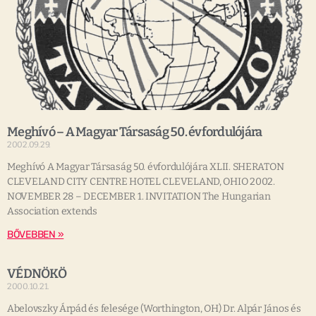
Meghívó – A Magyar Társaság 50. évfordulójára
2002.09.29.
Meghívó A Magyar Társaság 50. évfordulójára XLII. SHERATON
CLEVELAND CITY CENTRE HOTEL CLEVELAND, OHIO 2002.
NOVEMBER 28 – DECEMBER 1. INVITATION The Hungarian
Association extends
BŐVEBBEN »
VÉDNÖKÖ
2000.10.21.
Abelovszky Árpád és felesége (Worthington, OH) Dr. Alpár János és