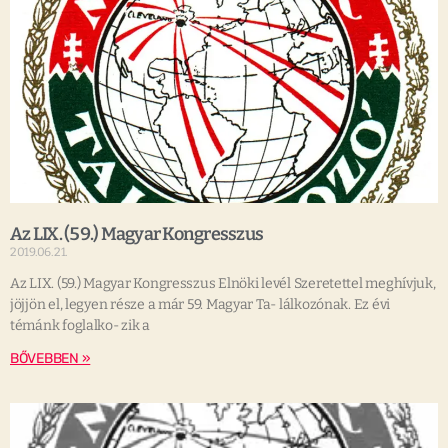
Az LIX. (59.) Magyar Kongresszus
2019.06.21.
Az LIX. (59.) Magyar Kongresszus Elnöki levél Szeretettel meghívjuk,
jöjjön el, legyen része a már 59. Magyar Ta- lálkozónak. Ez évi
témánk foglalko- zik a
BŐVEBBEN »