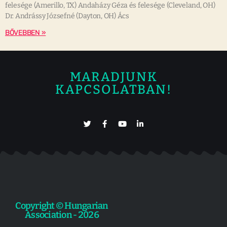
felesége (Amerillo, TX) Andaházy Géza és felesége (Cleveland, OH)
Dr. Andrássy Józsefné (Dayton, OH) Ács
BŐVEBBEN »
MARADJUNK
KAPCSOLATBAN!
Copyright © Hungarian
Association - 2026