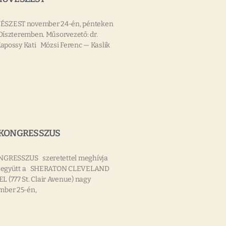
ÉSZEST november 24-én, pénteken
 Díszteremben. Műsorvezető: dr.
Kapossy Kati Mózsi Ferenc — Kaslik
R KONGRESSZUS
GRESSZUS szeretettel meghívja
al együtt a SHERATON CLEVELAND
 (777 St. Clair Avenue) nagy
mber 25-én,