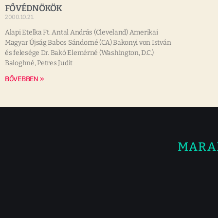
FŐVÉDNÖKÖK
2000.10.21.
Alapi Etelka Ft. Antal András (Cleveland) Amerikai
Magyar Újság Babos Sándorné (CA) Bakonyi von István
és felesége Dr. Bakó Elemérné (Washington, D.C.)
Baloghné, Petres Judit
BŐVEBBEN »
MARA