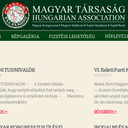
HÍRLEVEL
G
KÉPGALÉRIA
FIZETÉSI LEHETŐSÉG
S TUDNIVALÓK
VI. Keleti Parti
4.
2000.10.24.
TUDNIVALÓK – A hirdető táblán
Keleti Parti Magya
tjük, hogy melyik előadást hol tartjuk meg. –
― Kutató Osztályá
i szolgálatot a 6. emeleten tartjuk. – Sheraton
péntken angol nyel
 szobarendelés:
26-án vasárnap, z
EN »
BŐVEBBEN »
YAR KONGRESSZUS ÜLÉSEI
IRODALMI ÉS 