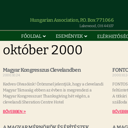
Hungarian Association, P.O. Box 771066
Lakewood, OH 44107
FŐOLDAL
ESEMÉNYEK
ELÉRHETŐSÉ
október 2000
Magyar Kongresszus Clevelandben
FONTO
2000.10.24.
2000.10.2
Kedves Olvasóink! Örömmel jelentjük, hogy a clevelandi
FONTOS 
Magyar Társaság ebben az évben is megrendezi a
feltünte
Magyar Kongresszust Thanksgiving hét végén, a
A titkár
clevelandi Sheration Centre Hotel
szálloda
BŐVEBBEN »
BŐVEBB
A MAGYAR MÉRNÖKÖK ÉS ÉPÍTÉSZEK
A MAG