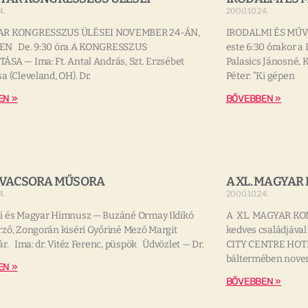
4.
2000.10.24.
AR KONGRESSZUS ÜLÉSEI NOVEMBER 24-ÁN,
IRODALMI ÉS MŰV
N De. 9:30 óra A KONGRESSZUS
este 6:30 órakor a
SA — Ima: Ft. Antal András, Szt. Erzsébet
Palasics Jánosné, 
a (Cleveland, OH). Dr.
Péter: “Ki gépen
EN »
BŐVEBBEN »
ZVACSORA MŰSORA
A XL. MAGYA
4.
2000.10.24.
i és Magyar Himnusz — Buzáné Ormay Ildikó
A XL. MAGYAR KON
ző, Zongorán kiséri Győriné Mező Margit
kedves családjáv
r. Ima: dr. Vitéz Ferenc, püspök Üdvözlet — Dr.
CITY CENTRE HOTEL
báltermében nove
EN »
BŐVEBBEN »