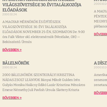
VILÁGSZÖVETSÉGE 30. ÉVI TALÁLKOZÓJA
2000.10.2
ELŐADÁSOK
A MAGY
2000.10.24.
PÉNTEKE
MEGNYITÁ
A MAGYAR MÉRNÖKÖK ÉS ÉPÍTÉSZEK
plébanos
VILÁGSZÖVETSÉGE 30. ÉVI TALÁLKOZÓJA
ELŐADÁSOK NOVEMBER 25-ÉN, SZOMBATON De. 9:00
BŐVEBB
óra Falk Viktor okl. elektromérnök (Westlake, OH) —
Beköszöntő. Ürmös
BŐVEBBEN »
BÁLELNÖKÖK
A DÍS
2000.10.24.
2000.10.2
2000 BÁLELNÖKÖK SZENTKIRÁLYI KRISZTINA
Amerika
NÁDAS ZSOLT LEÁNYOK Bányai Mikolt Gulden Irén
zeneszer
Gulyás Monika Halácsy Ildikó Lazár Krisztina Mészáros
zenetaná
Emese Némethy Juli Pavlish Ursula Slattery Kriszta
BŐVEBB
BŐVEBBEN »