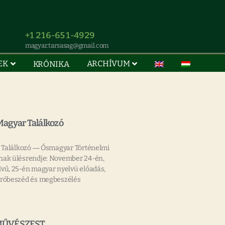
+1 216-651-4929
magyar.tarsasag@gmail.com
EK
ARCHÍVUM
KRÓNIKA
 Magyar Találkozó
r Találkozó ― Ősmagyar Történelmi
nak ülésrendje: November 24-én,
vű, 25-én magyar nyelvü előadás,
áróbeszéd és megbeszélés
MŰVÉSZEST