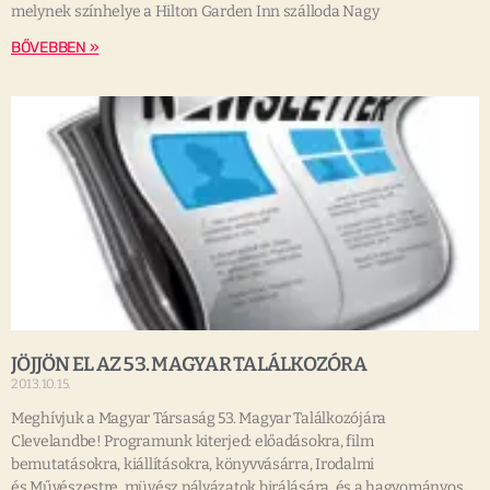
melynek színhelye a Hilton Garden Inn szálloda Nagy
BŐVEBBEN »
JÖJJÖN EL AZ 53. MAGYAR TALÁLKOZÓRA
2013.10.15.
Meghívjuk a Magyar Társaság 53. Magyar Találkozójára
Clevelandbe! Programunk kiterjed: előadásokra, film
bemutatásokra, kiállításokra, könyvvásárra, Irodalmi
és Művészestre, müvész pályázatok birálására, és a hagyományos