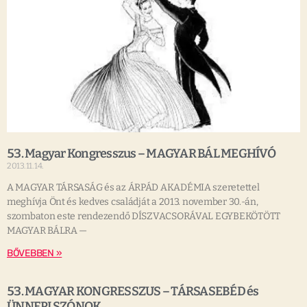
53. Magyar Kongresszus – MAGYAR BÁL MEGHÍVÓ
2013.11.14.
A MAGYAR TÁRSASÁG és az ÁRPÁD AKADÉMIA szeretettel
meghívja Önt és kedves családját a 2013. november 30.-án,
szombaton este rendezendő DÍSZVACSORÁVAL EGYBEKÖTÖTT
MAGYAR BÁLRA —
BŐVEBBEN »
53. MAGYAR KONGRESSZUS – TÁRSASEBÉD és
ÜNNEPI SZÓNOK