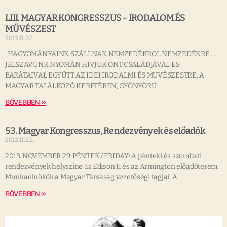
LIII. MAGYAR KONGRESSZUS – IRODALOM ÉS
MŰVÉSZEST
2013.11.22.
„HAGYOMÁNYAINK SZÁLLNAK NEMZEDÉKRŐL NEMZEDÉKRE . . .”
JELSZAVUNK NYOMÁN HÍVJUK ÖNT CSALÁDJÁVAL ÉS
BARÁTAIVAL EGYÜTT AZ IDEI IRODALMI ÉS MŰVÉSZESTRE, A
MAGYAR TALÁLKOZÓ KERETÉBEN, GYÖNYÖRŰ
BŐVEBBEN »
53. Magyar Kongresszus, Rendezvények és előadók
2013.11.22.
2013. NOVEMBER 29. PÉNTEK / FRIDAY: A pénteki és szombati
rendezvények helyszíne az Edison II és az Armington előadóterem.
Munkaelnökök a Magyar Társaság vezetőségi tagjai. A
BŐVEBBEN »