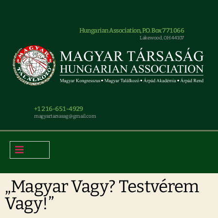
Hungarian Association, P.O. Box 771066
Lakewood, OH 44107
+1 216-651-4929
magyar.tarsasag@gmail.com
„Magyar Vagy? Testvérem
Vagy!”