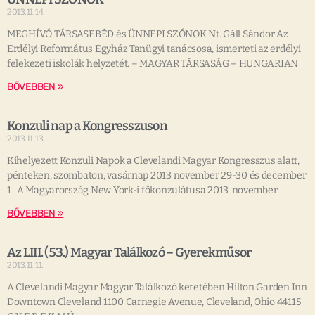
2013.11.14.
MEGHÍVÓ TÁRSASEBÉD és ÜNNEPI SZÓNOK Nt. Gáll Sándor Az
Erdélyi Református Egyház Tanügyi tanácsosa, ismerteti az erdélyi
felekezeti iskolák helyzetét. – MAGYAR TÁRSASÁG – HUNGARIAN
BŐVEBBEN »
Konzuli nap a Kongresszuson
2013.11.13.
Kihelyezett Konzuli Napok a Clevelandi Magyar Kongresszus alatt,
pénteken, szombaton, vasárnap 2013 november 29-30 és december
1 A Magyarország New York-i főkonzulátusa 2013. november
BŐVEBBEN »
Az LIII. (53.) Magyar Találkozó – Gyerekműsor
2013.11.11.
A Clevelandi Magyar Magyar Találkozó keretében Hilton Garden Inn
Downtown Cleveland 1100 Carnegie Avenue, Cleveland, Ohio 44115