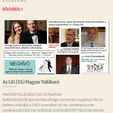
G Y E R E K M Ű
BŐVEBBEN »
Az LIII. (53.) Magyar Találkozó
2013.10.19.
MAGYAR TALÁLKOZÓ AZ 53.MAGYAR
KONGRESSZUS Szervezőbizottsága szeretettel meghívja Önt és
kedves családját a 2013. november 30-án, szombaton este
rendezendő DÍSZVACSORÁVAL EGYBEKÖTÖTT MAGYAR BÁLRA