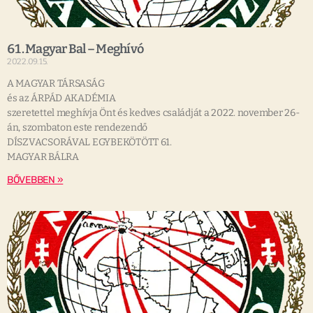
61. Magyar Bal – Meghívó
2022.09.15.
A MAGYAR TÁRSASÁG
és az ÁRPÁD AKADÉMIA
szeretettel meghívja Önt és kedves családját a 2022. november 26-
án, szombaton este rendezendő
DÍSZVACSORÁVAL EGYBEKÖTÖTT 61.
MAGYAR BÁLRA
BŐVEBBEN »