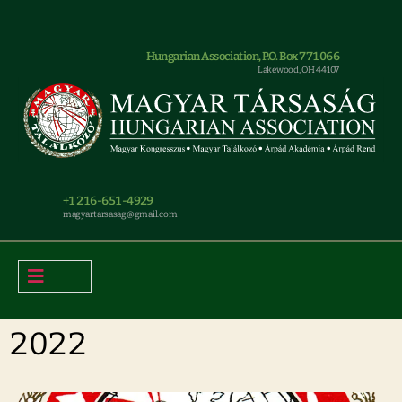
Hungarian Association, P.O. Box 771066
Lakewood, OH 44107
+1 216-651-4929
magyar.tarsasag@gmail.com
2022