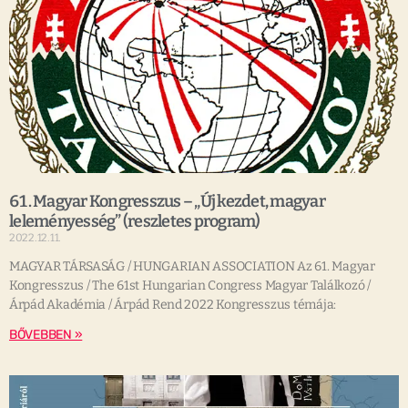
61. Magyar Kongresszus – „Új kezdet, magyar
leleményesség” (reszletes program)
2022.12.11.
MAGYAR TÁRSASÁG / HUNGARIAN ASSOCIATION Az 61. Magyar
Kongresszus / The 61st Hungarian Congress Magyar Találkozó /
Árpád Akadémia / Árpád Rend 2022 Kongresszus témája:
BŐVEBBEN »