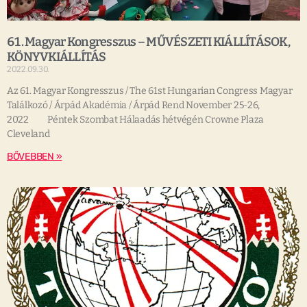
61. Magyar Kongresszus – MŰVÉSZETI KIÁLLÍTÁSOK,
KÖNYVKIÁLLÍTÁS
2022.09.30.
Az 61. Magyar Kongresszus / The 61st Hungarian Congress Magyar
Találkozó / Árpád Akadémia / Árpád Rend November 25-26,
2022 Péntek Szombat Hálaadás hétvégén Crowne Plaza
Cleveland
BŐVEBBEN »