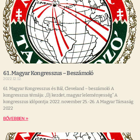
61. Magyar Kongresszus – Beszámoló
2022.12.12.
61. Magyar Kongresszus és Bál, Cleveland – beszámoló A
kongresszus témája: „Új kezdet, magyar leleményesség” A
kongresszus időpontja: 2022. november 25.-26. A Magyar Társaság
2022
BŐVEBBEN »