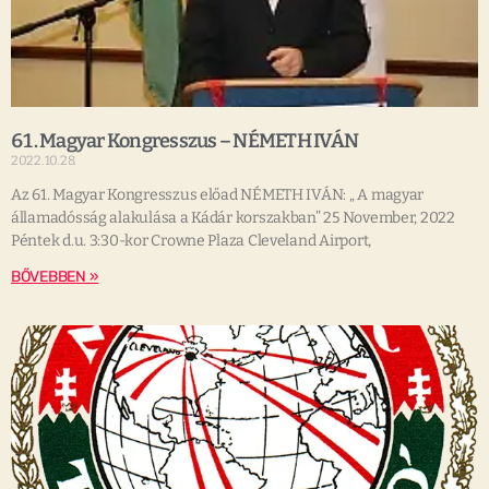
61. Magyar Kongresszus – NÉMETH IVÁN
2022.10.28.
Az 61. Magyar Kongresszus előad NÉMETH IVÁN: „ A magyar
államadósság alakulása a Kádár korszakban” 25 November, 2022
Péntek d.u. 3:30-kor Crowne Plaza Cleveland Airport,
BŐVEBBEN »