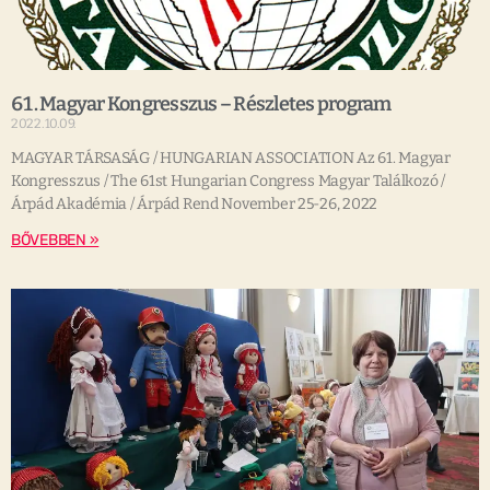
61. Magyar Kongresszus – Részletes program
2022.10.09.
MAGYAR TÁRSASÁG / HUNGARIAN ASSOCIATION Az 61. Magyar
Kongresszus / The 61st Hungarian Congress Magyar Találkozó /
Árpád Akadémia / Árpád Rend November 25-26, 2022
BŐVEBBEN »