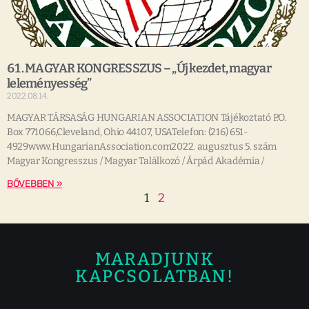
61. MAGYAR KONGRESSZUS – „Új kezdet, magyar
leleményesség”
2022.08.14.
MAGYAR TÁRSASÁG HUNGARIAN ASSOCIATION Tájékoztató P.O.
Box 771066,Cleveland, Ohio 44107, USATelefon: (216) 651-
4929www.HungarianAssociation.com2022. augusztus 5. szám
Magyar Kongresszus / Magyar Találkozó / Árpád Akadémia /
BŐVEBBEN »
1
2
MARADJUNK
KAPCSOLATBAN!