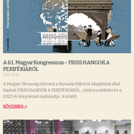
A 61. Magyar Kongresszus – FRISS HANGOK A
PERIFÉRIÁRÓL
2022.11.12.
A Magyar Társaság elismeri a Kanadai Rákóczi Alapítvány által
kiadott FRISS HANGOK A PERIFÉRIÁRÓL , című esszékötet és a
2022 év könyvének nyilvánítja. A közölt
BŐVEBBEN »