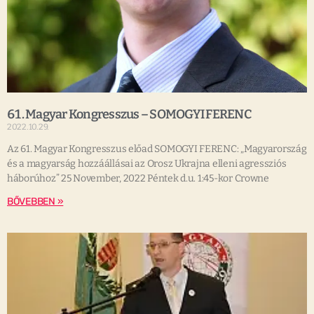
61. Magyar Kongresszus – SOMOGYI FERENC
2022.10.29.
Az 61. Magyar Kongresszus előad SOMOGYI FERENC: „Magyarország
és a magyarság hozzáállásai az Orosz Ukrajna elleni agressziós
háborúhoz” 25 November, 2022 Péntek d.u. 1:45-kor Crowne
BŐVEBBEN »