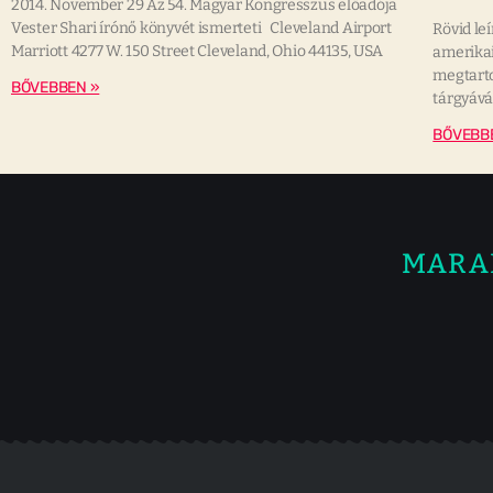
2014. November 29 Az 54. Magyar Kongresszus előadója
Vester Shari írónő könyvét ismerteti Cleveland Airport
Rövid le
Marriott 4277 W. 150 Street Cleveland, Ohio 44135, USA
amerikai
megtarto
BŐVEBBEN »
tárgyává
BŐVEBB
MARA