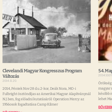
Clevelandi Magyar Kongresszus Program
54. Mag
Változás
2014.10.07
2014.11.20.
Örökség
magyar n
2014, Péntek Nov 28 d.u.2-kor, Deák Nora, MO-i
később 
Fulbright ösztöndíjas az Amerikai Magyar Alapítványnál
lehet M
N.J.ben, fog előadni kutatásáról: Operation Mercy: az
1956osok fogadtatása Camp Kilmer
BŐVEBB