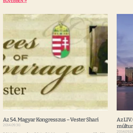
BŐVEBBEN »
Az 54. Magyar Kongresszus – Vester Shari
Az LIV.
2014.09.30.
múltun
2014.09.28