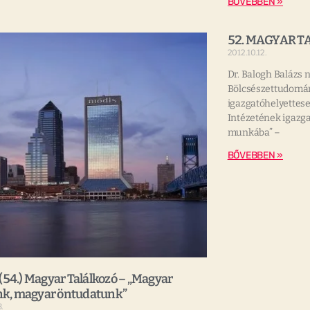
BŐVEBBEN »
52. MAGYAR TA
2012.10.12.
Dr. Balogh Balázs 
Bölcsészettudomá
igazgatóhelyettes
Intézetének igazg
munkába” –
BŐVEBBEN »
 (54.) Magyar Találkozó – „Magyar
k, magyar öntudatunk”
.