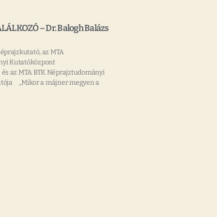
LÁLKOZÓ – Dr. Balogh Balázs
néprajzkutató, az MTA
nyi Kutatóközpont
e és az MTA BTK Néprajztudományi
atója „Mikor a májner megyen a