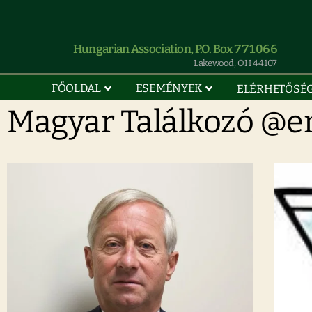
Hungarian Association, P.O. Box 771066
Lakewood, OH 44107
FŐOLDAL
ESEMÉNYEK
ELÉRHETŐSÉ
Magyar Találkozó @e