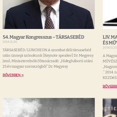
54. Magyar Kongresszus – TÁRSASEBÉD
LIV. 
2014.11.26.
ÉS MŰ
2014.11.25
TÁRSASEBÉD / LUNCHEON A szombat déli társasebéd
után ünnepi szónokunk [Keynote speaker] Dr. Megyesy
A Magya
Jenő, Miniszterelnöki főtanácsadó: „Hidegháború utáni
MŰVÉSZ
25 év magyar szemszögből” Dr. Megyesy
„Hagyom
.” 2014.
BŐVEBBEN »
KEZDéS
BŐVEBB