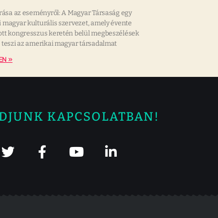
írása az eseményről: A Magyar Társaság egy
 magyar kulturális szervezet, amely évente
tt kongresszus keretén belül megbeszélések
 teszi az amerikai magyar társadalmat
EN »
DJUNK KAPCSOLATBAN!