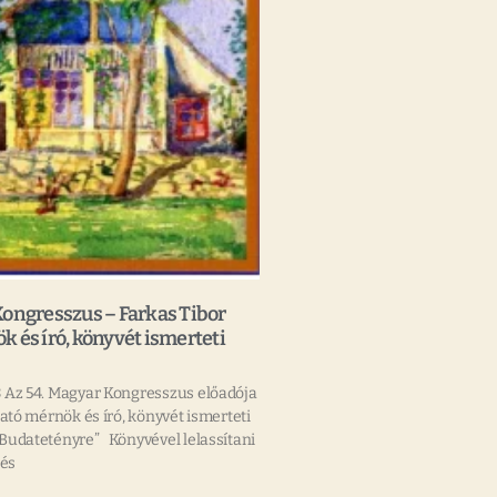
Kongresszus – Farkas Tibor
 és író, könyvét ismerteti
 Az 54. Magyar Kongresszus előadója
ató mérnök és író, könyvét ismerteti
Budatetényre” Könyvével lelassítani
dés