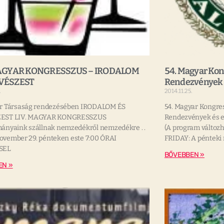
MAGYAR KONGRESSZUS – IRODALOM
54. Magyar Kon
VÉSZEST
Rendezvények 
.
2014.11.25.
r Társaság rendezésében IRODALOM ÉS
54. Magyar Kongress
EST LIV. MAGYAR KONGRESSZUS
Rendezvények és e
ányaink szállnak nemzedékről nemzedékre . .
(A program változ
 november 29. pénteken este 7:00 ÓRAI
FRIDAY: A pénteki
SEL
BŐVEBBEN »
EN »