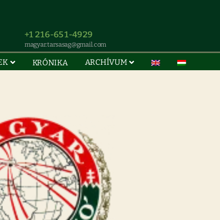
+1 216-651-4929
magyar.tarsasag@gmail.com
EK
ARCHÍVUM
KRÓNIKA