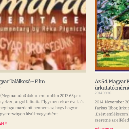
yar Találkozó – Film
Az 54. Magyar 
.
ürkutató mérnök
2014.09.30.
 (Megmaradni) dokumentumfilm 2013 65 perc
yelven, angol felirattal “Így mentek az évek, és
2014. November 28
megfogalmazódott bennem az, hogy hogyan
Farkas Tibor, ürkut
agyarországon kívül magyarként
„Ezért emlékszem 
szeretné az elfele
EN »