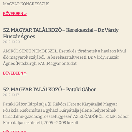
MAGYAR KONGRESSZUS
BŐVEBBEN »
52. MAGYAR TALÁLKOZÓ – Kerekasztal – Dr. Várdy
Huszár Ágnes
2012.10.20.
AMIRŐL SENKI NEM BESZÉL. Esetek és történetek a határon kívül
élő magyarok szájából. A kerekasztalt vezeti: Dr. Várdy Huszár
Ágnes (Pittsburgh, PA): „Magyar öntudat
BŐVEBBEN »
52. MAGYAR TALÁLKOZÓ – Pataki Gábor
2012.10.17.
Pataki Gábor Kárpátalja (II. Rákóczi Ferenc Kárpátaljai Magyar
Főiskola, Református Egyház) „Kárpátalja jelene, helyzetének
társadalmi-gazdasági összefüggései” AZ ELŐADÓRÓL: Pataki Gábor
Kárpátalján született, 2005 –2008 között