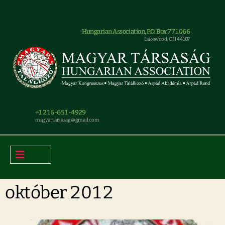
Hungarian Association, P.O. Box 771066
Lakewood, OH 44107
+1 216-651-4929
magyar.tarsasag@gmail.com
október 2012