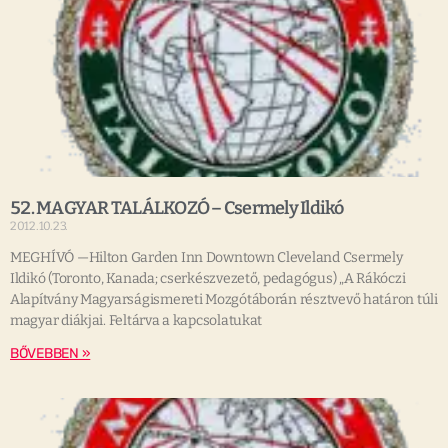
52. MAGYAR TALÁLKOZÓ – Csermely Ildikó
2012.10.23.
MEGHÍVÓ —Hilton Garden Inn Downtown Cleveland Csermely
Ildikó (Toronto, Kanada; cserkészvezető, pedagógus) „A Rákóczi
Alapítvány Magyarságismereti Mozgótáborán résztvevő határon túli
magyar diákjai. Feltárva a kapcsolatukat
BŐVEBBEN »