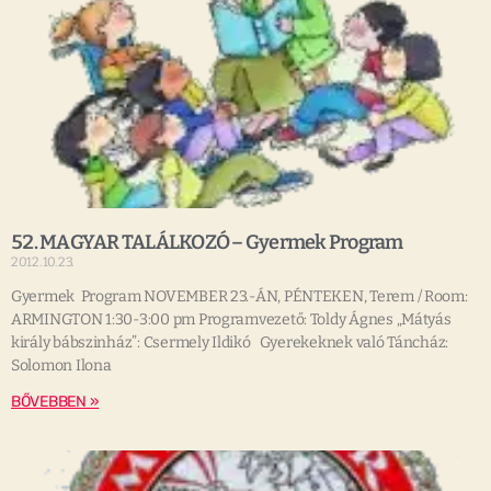
52. MAGYAR TALÁLKOZÓ – Gyermek Program
2012.10.23.
Gyermek Program NOVEMBER 23.-ÁN, PÉNTEKEN, Terem / Room:
ARMINGTON 1:30-3:00 pm Programvezető: Toldy Ágnes „Mátyás
király bábszinház”: Csermely Ildikó Gyerekeknek való Táncház:
Solomon Ilona
BŐVEBBEN »