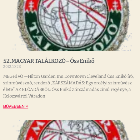
52. MAGYAR TALÁLKOZÓ – Óss Enikő
2012.10.23.
MEGHÍVÓ —Hilton Garden Inn Downtown Cleveland Óss Enikő író,
színművésznő, rendező „ZÁRSZÁMADÁS: Egy erdélyi színművész
élete” AZ ELŐADÁSRÓL: Óss Enikő Zárszámadás című regénye, a
Kolozsvártól Váradon
BŐVEBBEN »