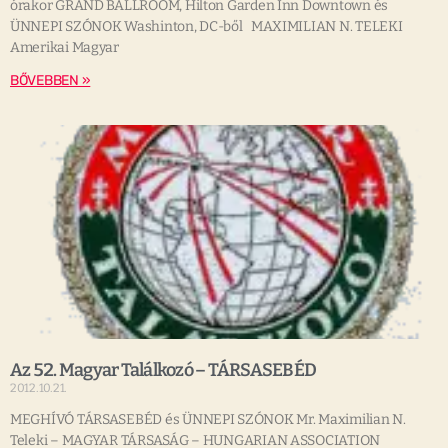
órakor GRAND BALLROOM, Hilton Garden Inn Downtown és
ÜNNEPI SZÓNOK Washinton, DC-ből MAXIMILIAN N. TELEKI
Amerikai Magyar
BŐVEBBEN »
Az 52. Magyar Találkozó – TÁRSASEBÉD
2012.10.21.
MEGHÍVÓ TÁRSASEBÉD és ÜNNEPI SZÓNOK Mr. Maximilian N.
Teleki – MAGYAR TÁRSASÁG – HUNGARIAN ASSOCIATION