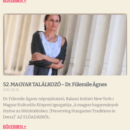
BŐVEBBEN »
52. MAGYAR TALÁLKOZÓ – Dr. Fülemile Ágnes
2012.10.16.
Dr. Fülemile Ágnes néprajzkutató, Balassi Intézet New York-i
Magyar Kulturális Központ igazgatója „A magyar hagyományok
őrzése az öltözködésben. [Preserving Hungarian Traditions in
Dress]” AZ ELŐADÁSRÓL:
BŐVEBBEN »