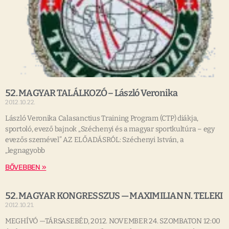
52. MAGYAR TALÁLKOZÓ – László Veronika
2012.10.22.
László Veronika Calasanctius Training Program (CTP) diákja,
sportoló, evező bajnok „Széchenyi és a magyar sportkultúra – egy
evezős szemével” AZ ELŐADÁSRÓL: Széchenyi István, a
„legnagyobb
BŐVEBBEN »
52. MAGYAR KONGRESSZUS — MAXIMILIAN N. TELEKI
2012.10.21.
MEGHÍVÓ —TÁRSASEBÉD, 2012. NOVEMBER 24. SZOMBATON 12:00