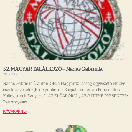
52. MAGYAR TALÁLKOZÓ – Nádas Gabriella
2012.10.23.
Nádas Gabriella (Canton, OH; a Magyar Társaság ügyvezető elnöke,
cserkészvezető) „Erdélyi sikerek: Kárpát-medencei Református
Kollégiumok Évnyitója” AZ ELŐADÓRÓL / ABOUT THE PRESENTER:
Twenty years
BŐVEBBEN »